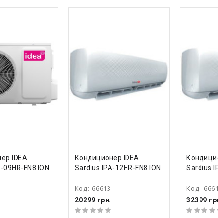
ТЬ
КУПИТЬ
КУ
ер IDEA
Кондиционер IDEA
Кондици
A-09HR-FN8 ION
Sardius IPA-12HR-FN8 ION
Sardius 
Код:
66613
Код:
666
20299 грн.
32399 гр