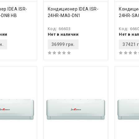
ТЬ
КУПИТЬ
КУ
ер IDEA ISR-
Кондиционер IDEA ISR-
Кондицио
-DN8 HB
24HR-MA0-DN1
24HR-SA
Код:
66603
Код:
666
ичии
Нет в наличии
Нет в на
н.
36999 грн.
37421 г