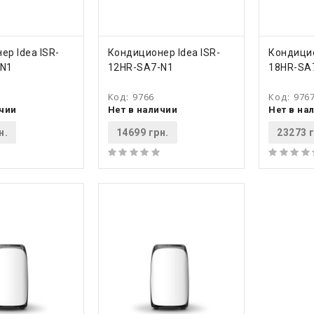
ТЬ
КУПИТЬ
КУ
ер Idea ISR-
Кондиционер Idea ISR-
Кондицио
-N1
12HR-SA7-N1
18HR-SA
Код:
9766
Код:
976
ичии
Нет в наличии
Нет в на
н.
14699 грн.
23273 г