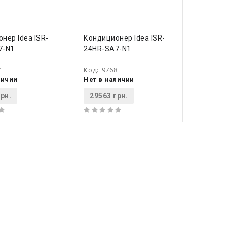
ПИТЬ
КУПИТЬ
нер Idea ISR-
Кондиционер Idea ISR-
7-N1
24HR-SA7-N1
7
Код:
9768
личии
Нет в наличии
рн.
29563 грн.