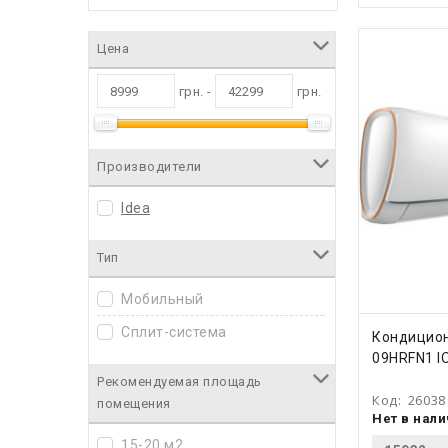
Цена
грн. -
грн.
Производители
Idea
Тип
Мобильный
Сплит-система
КУПИ
Кондицион
09HRFN1 I
Рекомендуемая площадь
Код:
26038
помещения
Нет в нал
15-20 м2