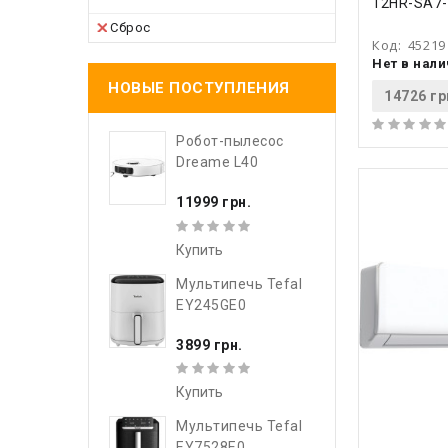
12HR-SA7-
Сброс
Код:
45219
Нет в нал
НОВЫЕ ПОСТУПЛЕНИЯ
14726 гр
Робот-пылесос
Dreame L40
11999 грн.
Купить
Мультипечь Tefal
EY245GE0
3899 грн.
Купить
Мультипечь Tefal
EY7528E0