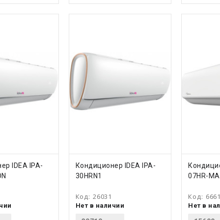
ТЬ
КУПИТЬ
КУ
ер IDEA IPA-
Кондиционер IDEA IPA-
Кондицио
ON
30HRN1
07HR-MA
Код:
26031
Код:
666
ичии
Нет в наличии
Нет в на