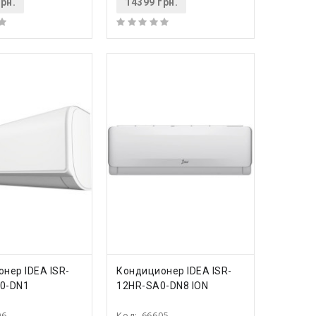
рн.
14399 грн.
ПИТЬ
КУПИТЬ
нер IDEA ISR-
Кондиционер IDEA ISR-
0-DN1
12HR-SA0-DN8 ION
06
Код:
66605