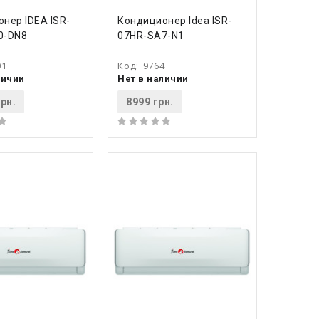
ПИТЬ
КУПИТЬ
нер IDEA ISR-
Кондиционер Idea ISR-
0-DN8
07HR-SA7-N1
01
Код:
9764
личии
Нет в наличии
рн.
8999 грн.