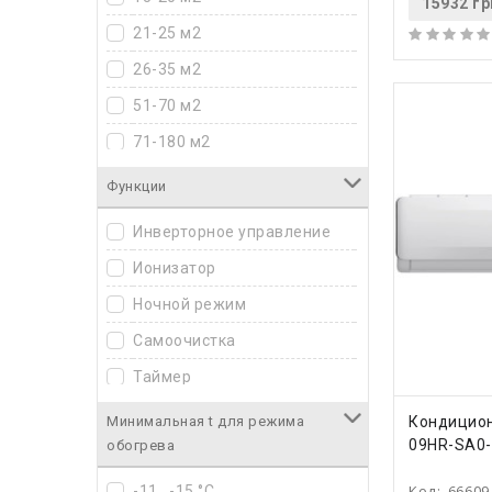
15932 гр
21-25 м2
26-35 м2
51-70 м2
71-180 м2
Функции
Инверторное управление
Ионизатор
Ночной режим
Самоочистка
Таймер
КУПИ
Кондицион
Минимальная t для режима
09HR-SA0-
обогрева
Код:
66609
-11...-15 °C