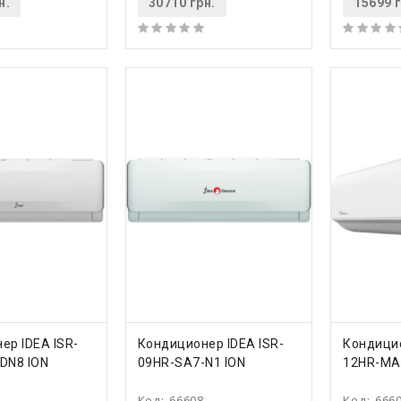
н.
30710 грн.
15699 г
ТЬ
КУПИТЬ
КУ
ер IDEA ISR-
Кондиционер IDEA ISR-
Кондицио
DN8 ION
09HR-SA7-N1 ION
12HR-MA
Код:
66608
Код:
666