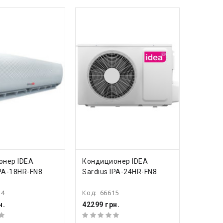
ПИТЬ
КУПИТЬ
онер IDEA
Кондиционер IDEA
IPA-18HR-FN8
Sardius IPA-24HR-FN8
14
Код:
66615
н.
42299 грн.