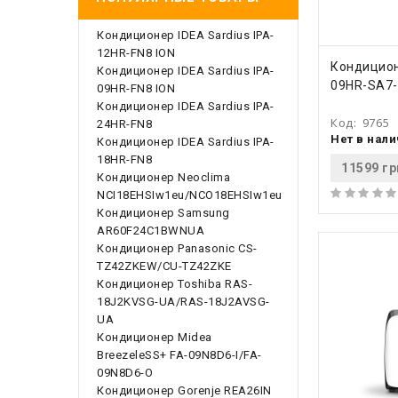
Кондиционер IDEA Sardius IPA-
12HR-FN8 ION
КУПИ
Кондицион
Кондиционер IDEA Sardius IPA-
09HR-SA7
09HR-FN8 ION
Кондиционер IDEA Sardius IPA-
Код:
9765
24HR-FN8
Нет в нал
Кондиционер IDEA Sardius IPA-
18HR-FN8
11599 гр
Кондиционер Neoclima
NCI18EHSIw1eu/NCO18EHSIw1eu
Кондиционер Samsung
AR60F24C1BWNUA
Кондиционер Panasonic CS-
TZ42ZKEW/CU-TZ42ZKE
Кондиционер Toshiba RAS-
18J2KVSG-UA/RAS-18J2AVSG-
UA
Кондиционер Midea
BreezeleSS+ FA-09N8D6-I/FA-
09N8D6-O
Кондиционер Gorenje REA26IN