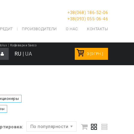
+38(068) 186-52-06
+38(093) 055-06-46
РЕДИТ
ПРОИЗВОДИТЕЛИ
О НАС
КОНТАКТЫ
|
olux
Кофеварки Saeco
RU
|
UA
0 (0 ГРН.)
иционеры
ры
По популярности
ртировка: