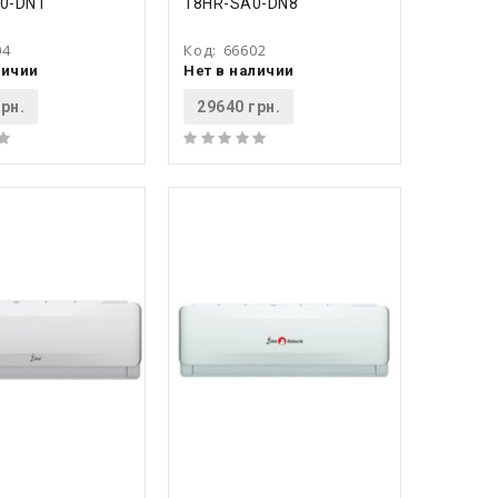
0-DN1
18HR-SA0-DN8
04
Код:
66602
личии
Нет в наличии
рн.
29640 грн.