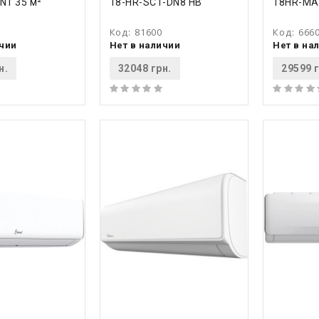
N1 35 м²
18-HR-SC1-DN8 HB
18HR-MA
Код:
81600
Код:
666
ичии
Нет в наличии
Нет в на
н.
32048 грн.
29599 г