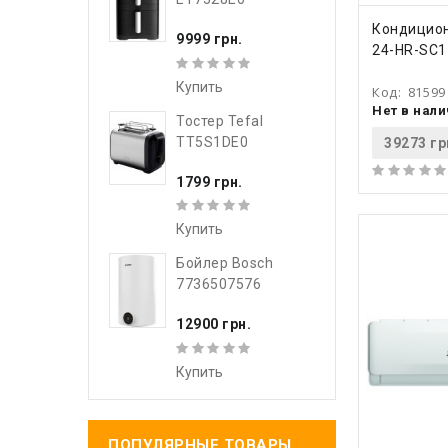
КУПИ
Кондицион
9999 грн.
24-HR-SC1
Купить
Код:
81599
Нет в нал
Тостер Tefal
TT5S1DE0
39273 гр
1799 грн.
Купить
Бойлер Bosch
7736507576
12900 грн.
Купить
ПОПУЛЯРНЫЕ ТОВАРЫ