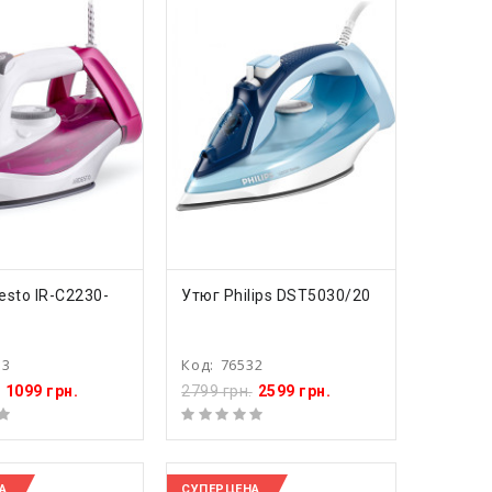
ПИТЬ
КУПИТЬ
esto IR-C2230-
Утюг Philips DST5030/20
13
Код:
76532
1099 грн.
2799 грн.
2599 грн.
А
СУПЕРЦЕНА