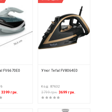
ПИТЬ
КУПИТЬ
al FV6670E0
Утюг Tefal FV8064E0
76
Код:
87632
3399 грн.
3799 грн.
3699 грн.