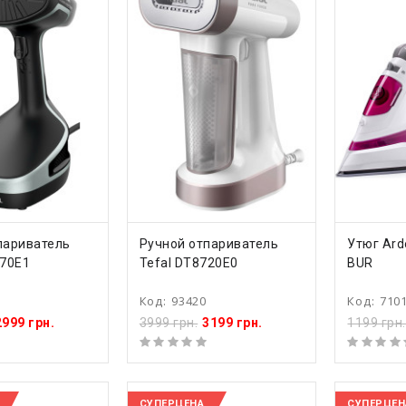
ТЬ
КУПИТЬ
КУ
париватель
Ручной отпариватель
Утюг Ard
270E1
Tefal DT8720E0
BUR
Код:
93420
Код:
710
2999 грн.
3999 грн.
3199 грн.
1199 грн.
СУПЕРЦЕНА
СУПЕРЦЕН