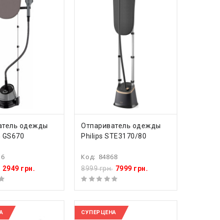
ПИТЬ
КУПИТЬ
атель одежды
Отпариватель одежды
m GS670
Philips STE3170/80
36
Код:
84868
2949 грн.
8999 грн.
7999 грн.
А
СУПЕРЦЕНА