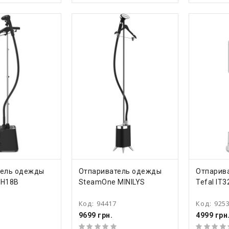
ТЬ
КУПИТЬ
КУ
тель одежды
Отпариватель одежды
Отпарив
 H18B
SteamOne MINILYS
Tefal IT
Код:
94417
Код:
925
9699 грн.
4999 грн