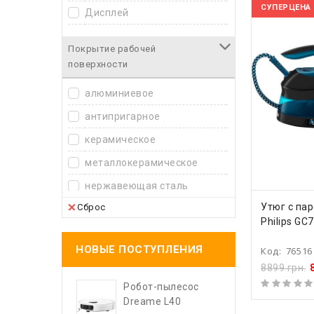
Tefal
СУПЕРЦЕНА
Дисплей
VIMAR
Звуковая сигнализация
Покрытие рабочей
Vitek
Очистка от накипи
поверхности
Zelmer
Подача пара
алюминиевое
Противокапельная система
антипригарное
керамическое
металлокерамическое
нержавеющая сталь
КУПИ
Утюг с па
Сброс
тефлоновое
Philips GC
титановое
НОВЫЕ ПОСТУПЛЕНИЯ
Код:
76516
8899 грн.
Робот-пылесос
Dreame L40