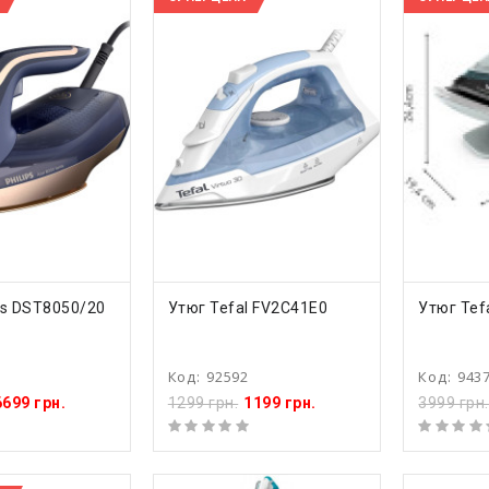
ТЬ
КУПИТЬ
КУ
ps DST8050/20
Утюг Tefal FV2C41E0
Утюг Tef
Код:
92592
Код:
943
6699 грн.
1299 грн.
1199 грн.
3999 грн.