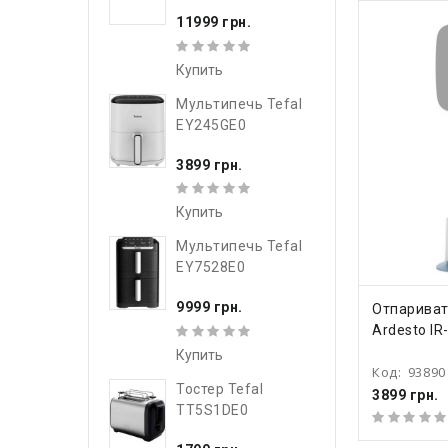
11999 грн.
Купить
Мультипечь Tefal
EY245GE0
3899 грн.
Купить
Мультипечь Tefal
EY7528E0
КУПИ
9999 грн.
Отпарива
Ardesto IR
Купить
Код:
93890
Тостер Tefal
3899 грн.
TT5S1DE0