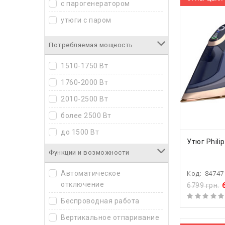
с парогенератором
Hotpoint-Ariston
утюги с паром
Maxwell
Потребляемая мощность
Mystery
Panasonic
1510-1750 Вт
Philips
1760-2000 Вт
Polaris
2010-2500 Вт
Reca
более 2500 Вт
Rotex
до 1500 Вт
КУПИ
Утюг Phili
Rowenta
Функции и возможности
Russell Hobbs
Код:
84747
Автоматическое
Sencor
отключение
6799 грн.
Smart
Беспроводная работа
SteamOne
Вертикальное отпаривание