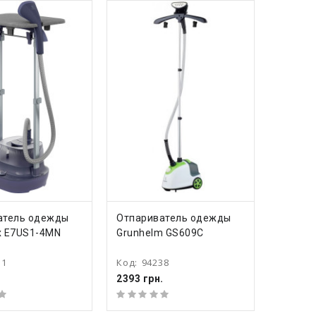
ПИТЬ
КУПИТЬ
атель одежды
Отпариватель одежды
ux E7US1-4MN
Grunhelm GS609C
11
Код:
94238
.
2393 грн.