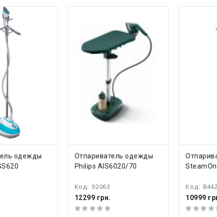
ТЬ
КУПИТЬ
КУ
тель одежды
Отпариватель одежды
Отпарив
GS620
Philips AIS6020/70
SteamOn
Код:
92063
Код:
844
12299 грн.
10999 гр