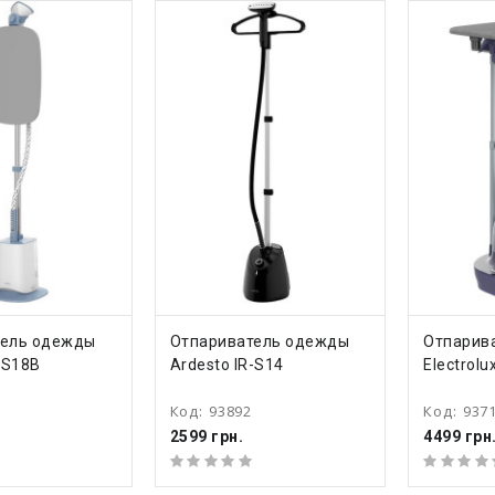
ТЬ
КУПИТЬ
КУ
тель одежды
Отпариватель одежды
Отпарив
-S18B
Ardesto IR-S14
Electrol
Код:
93892
Код:
937
2599 грн.
4499 грн