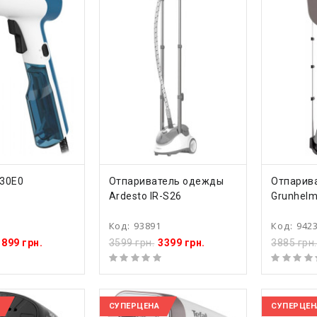
ТЬ
КУПИТЬ
КУ
130E0
Отпариватель одежды
Отпарив
Ardesto IR-S26
Grunhel
Код:
93891
Код:
942
1899 грн.
3599 грн.
3399 грн.
3885 грн.
СУПЕРЦЕНА
СУПЕРЦЕН