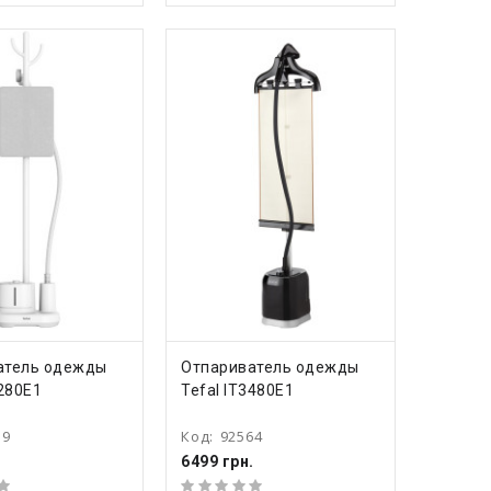
ПИТЬ
КУПИТЬ
атель одежды
Отпариватель одежды
3280E1
Tefal IT3480E1
39
Код:
92564
.
6499 грн.