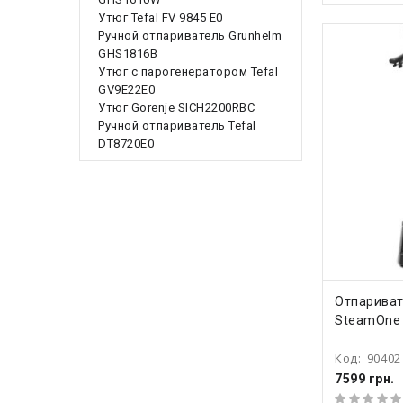
Утюг Tefal FV 9845 E0
Ручной отпариватель Grunhelm
GHS1816B
Утюг с парогенератором Tefal
GV9E22E0
Утюг Gorenje SICH2200RBC
Ручной отпариватель Tefal
DT8720E0
КУПИ
Отпарива
SteamOne
Код:
90402
7599 грн.