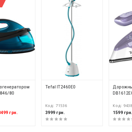
ТЬ
КУПИТЬ
КУ
рогенератором
Tefal IT2460E0
Дорожный
7846/80
DB1612E
Код:
71536
Код:
943
8499 грн.
3999 грн.
1599 грн