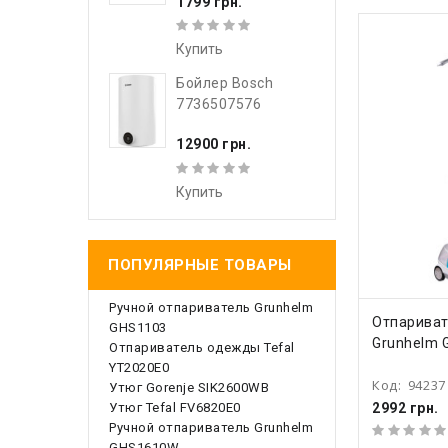
1799 грн.
Купить
Бойлер Bosch
7736507576
12900 грн.
Купить
ПОПУЛЯРНЫЕ ТОВАРЫ
Ручной отпариватель Grunhelm
КУПИ
Отпарива
GHS1103
Grunhelm 
Отпариватель одежды Tefal
YT2020E0
Код:
94237
Утюг Gorenje SIK2600WB
Утюг Tefal FV6820E0
2992 грн.
Ручной отпариватель Grunhelm
GHS1610W