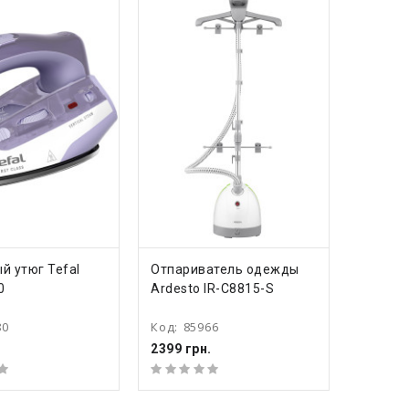
ПИТЬ
КУПИТЬ
 утюг Tefal
Отпариватель одежды
0
Ardesto IR-C8815-S
80
Код:
85966
.
2399 грн.