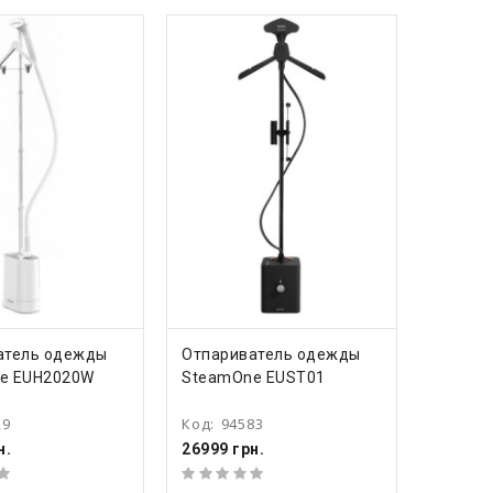
ПИТЬ
КУПИТЬ
атель одежды
Отпариватель одежды
e EUH2020W
SteamOne EUST01
29
Код:
94583
н.
26999 грн.