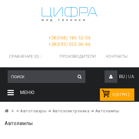
+38(068) 186-52-06
+38(093) 055-06-46
СРАВНЕНИЕ (0)
ПРОИЗВОДИТЕЛИ
КОНТАКТЫ
RU
|
UA
МЕНЮ
0 (0 ГРН.)
≡ Автотовары
➔ Автоэлектроника
➔ Автолампы
Автолампы