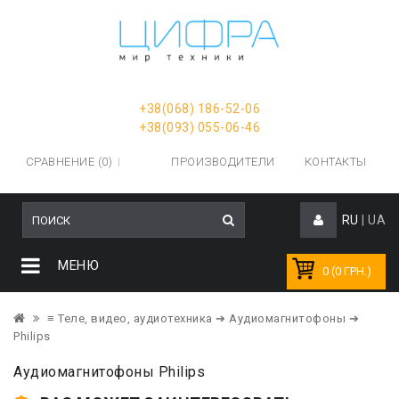
+38(068) 186-52-06
+38(093) 055-06-46
СРАВНЕНИЕ (0)
ПРОИЗВОДИТЕЛИ
КОНТАКТЫ
RU
|
UA
МЕНЮ
0 (0 ГРН.)
≡ Теле, видео, аудиотехника
➔ Аудиомагнитофоны
➔
Philips
Аудиомагнитофоны Philips