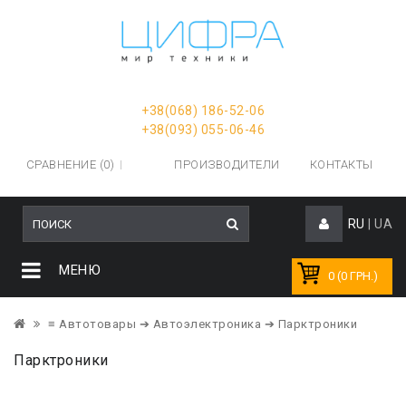
+38(068) 186-52-06
+38(093) 055-06-46
СРАВНЕНИЕ (0)
ПРОИЗВОДИТЕЛИ
КОНТАКТЫ
RU
|
UA
МЕНЮ
0 (0 ГРН.)
≡ Автотовары
➔ Автоэлектроника
➔ Парктроники
Парктроники