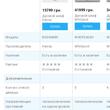
41999 грн.
3
15799 грн.
Духовой шкаф
Д
Духовой шкаф
Whirlpool
Wh
Hansa
W9OP24S2H
W
BOEW68481
Модель
BOEI68481
W9OP24S2H
W
Производитель
Hansa
Whirlpool
Wh
Наличие
Есть в наличии
Есть в наличии
Е
Рейтинг
0 отзывов
0 отзывов
0
Дополнительно
Кол-во стекол
3
3
4
дверцы
Направляющие
телескопические
телескопические
т
противней
на одном уровне
н