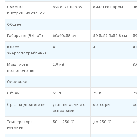
Очистка
очистка паром
очистка паром
п
внутренних стенок
Общее
Габариты (ВхШхГ)
60x60x58 см
59.5x59.5x55.8 см
59
Класс
A
A+
A
энергопотребления
Мощность
2.9 кВт
3.
подключения
Основное
Объем
65 л
73 л
73
Органы управления
утапливаемые с
сенсоры
с
сенсорами
Температура
50 – 250 °C
до 250 °C
до
готовки