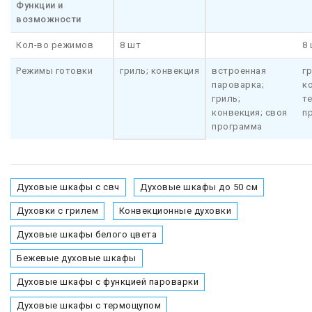
Функции и
возможности
Кол-во режимов
8 шт
8
Режимы готовки
гриль; конвекция
встроенная
гр
пароварка;
к
гриль;
т
конвекция; своя
п
программа
Духовые шкафы с свч
Духовые шкафы до 50 см
Духовки с грилем
Конвекционные духовки
Духовые шкафы белого цвета
Бежевые духовые шкафы
Духовые шкафы с функцией пароварки
Духовые шкафы с термощупом