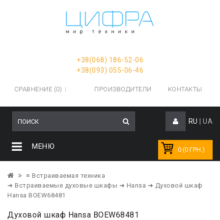
+38(068) 186-52-06
+38(093) 055-06-46
СРАВНЕНИЕ (0)
ПРОИЗВОДИТЕЛИ
КОНТАКТЫ
RU
|
UA
МЕНЮ
0 (0 ГРН.)
≡ Встраиваемая техника
➔ Встраиваемые духовые шкафы
➔ Hansa
➔ Духовой шкаф
Hansa BOEW68481
Духовой шкаф Hansa BOEW68481