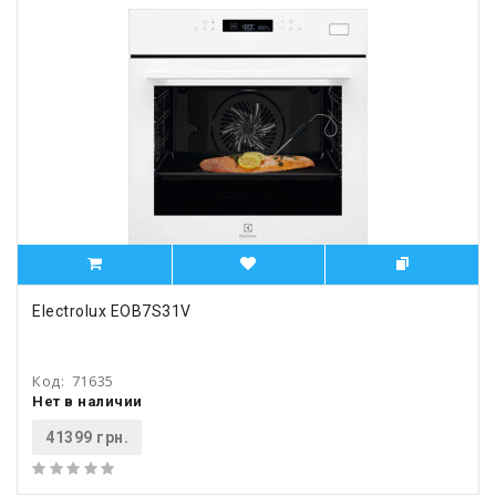
Electrolux EOB7S31V
Код:
71635
Нет в наличии
41399 грн.