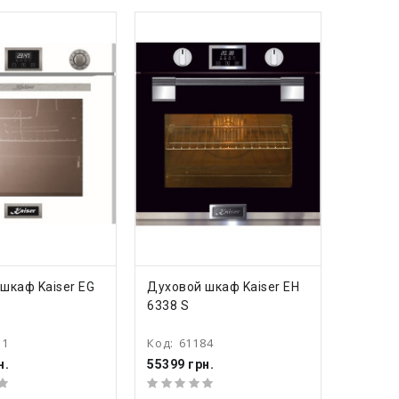
ПИТЬ
КУПИТЬ
шкаф Kaiser EG
Духовой шкаф Kaiser EH
6338 S
31
Код:
61184
н.
55399 грн.