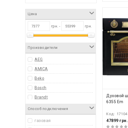
Цена
грн. -
грн.
Производители
AEG
AMICA
Beko
Bosch
КУПИ
Духовой ш
Brandt
6355 Em
Candy
Способ подключения
Код:
17104
Cata
47899 грн.
газовая
De Dietrich