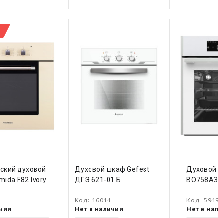
ТЬ
КУПИТЬ
КУ
ский духовой
Духовой шкаф Gefest
Духовой 
ida F82 Ivory
ДГЭ 621-01 Б
BO758A
Код:
16014
Код:
594
ичии
Нет в наличии
Нет в на