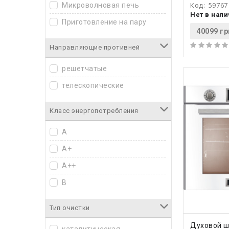
Код:
59767
Микроволновая печь
Программирование
Vestfrost
Нет в нал
рецептов
Приготовление на пару
Weilor
40099 гр
Таймер
Whirlpool
Направляющие противней
Термостат
Zanussi
решетчатые
Термощуп
телескопические
Класс энергопотребления
A
A+
A++
B
Тип очистки
КУПИ
Духовой ш