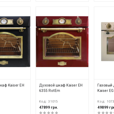
ТЬ
КУПИТЬ
КУ
каф Kaiser EH
Духовой шкаф Kaiser EH
Газовый
6355 RotEm
Kaiser E
Код:
31015
Код:
107
47899 грн.
49899 гр