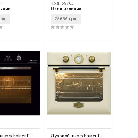
64
Код:
59763
личии
Нет в наличии
рн.
25656 грн.
ПИТЬ
КУПИТЬ
шкаф Kaiser EH
Духовой шкаф Kaiser EH