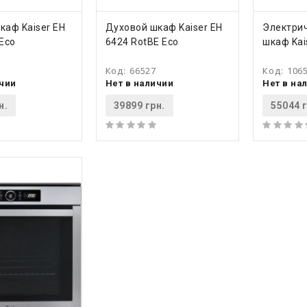
ТЬ
КУПИТЬ
КУ
каф Kaiser EH
Духовой шкаф Kaiser EH
Электри
Eco
6424 RotBE Eco
шкаф Ka
Код:
66527
Код:
106
ичии
Нет в наличии
Нет в на
н.
39899 грн.
55044 г