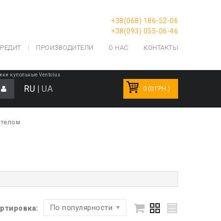
+38(068) 186-52-06
+38(093) 055-06-46
РЕДИТ
ПРОИЗВОДИТЕЛИ
О НАС
КОНТАКТЫ
ки купольные Ventolux
RU
|
UA
0 (0 ГРН.)
ртелом
По популярности
ртировка: