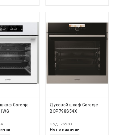
ПИТЬ
КУПИТЬ
шкаф Gorenje
Духовой шкаф Gorenje
31WG
BOP798S54X
94
Код:
26583
личии
Нет в наличии