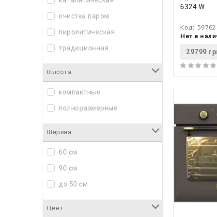
каталитическая
6324 W
очистка паром
Код:
59762
пиролитическая
Нет в нал
традиционная
29799 гр
Высота
компактные
полноразмерные
Ширина
60 см
90 см
до 50 см
Цвет