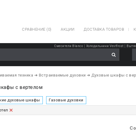
СРАВНЕНИЕ (0)
АКЦИИ
ДОСТАВКА ТОВАРОВ
К
|
|
Смесители Blanco
Холодильники Vestfrost
Вытяж
иваемая техника
➔ Встраиваемые духовки
➔ Духовые шкафы с ве
кафы с вертелом
кие духовые шкафы
Газовые духовки
ртел
Со