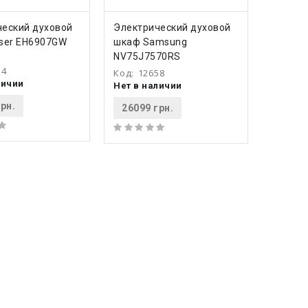
ПИТЬ
КУПИТЬ
ческий духовой
Электрический духовой
iser EH6907GW
шкаф Samsung
NV75J7570RS
54
Код:
12658
личии
Нет в наличии
рн.
26099 грн.