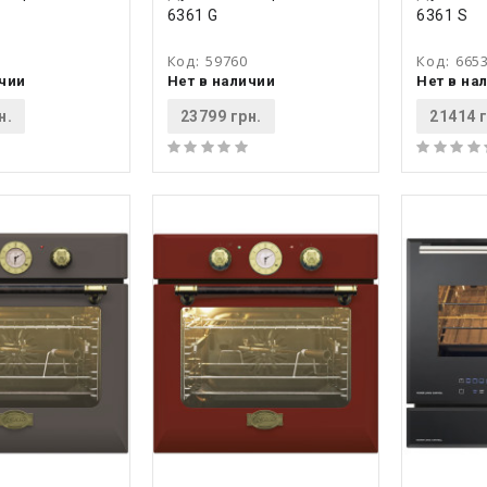
6361 G
6361 S
Код:
59760
Код:
665
ичии
Нет в наличии
Нет в на
н.
23799 грн.
21414 г