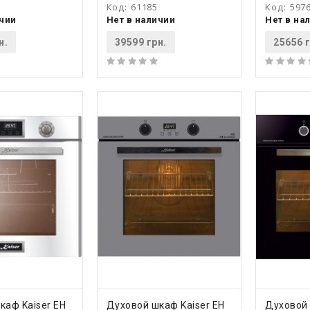
Код:
61185
Код:
597
ичии
Нет в наличии
Нет в на
н.
39599 грн.
25656 г
ТЬ
КУПИТЬ
КУ
каф Kaiser EH
Духовой шкаф Kaiser EH
Духовой 