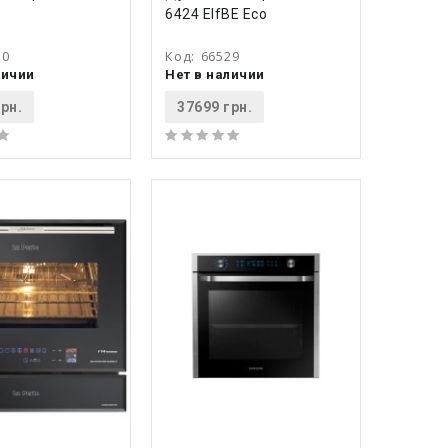
6424 ElfBE Eco
30
Код:
66529
личии
Нет в наличии
рн.
37699 грн.