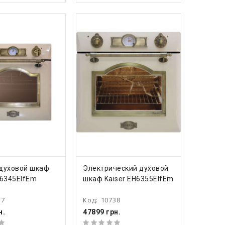
ПИТЬ
КУПИТЬ
 духовой шкаф
Электрический духовой
G6345ElfEm
шкаф Kaiser EH6355ElfEm
37
Код:
10738
н.
47899 грн.