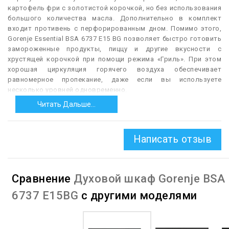
картофель фри с золотистой корочкой, но без использования
большого количества масла. Дополнительно в комплект
входит противень с перфорированным дном. Помимо этого,
Gorenje Essential BSA 6737 E15 BG позволяет быстро готовить
замороженные продукты, пиццу и другие вкусности с
хрустящей корочкой при помощи режима «Гриль». При этом
хорошая циркуляция горячего воздуха обеспечивает
равномерное пропекание, даже если вы используете
несколько уровней одновременно.
Читать Дальше...
Также духовка оснащена дверцей с тремя стеклами и
системой плавного открытия и закрытия, телескопическими
направляющими на одном уровне, системой охлаждения
корпуса и внутренних деталей и освещением. Во время и по
Написать отзыв
завершению готовки прибор позаботится о своей чистоте:
каталитическая крышка вентилятора по достижении
температуры в 85 градусов начинает поглощать жир и
Сравнение
Духовой шкаф Gorenje BSA
загрязнения и затем расщеплять их, также можно
использовать функцию очистки паром AquaClean.
6737 E15BG
с другими моделями
— Автоматическое отключение.
Как правило, в данном
случае речь идёт о функции, обеспечивающей
автоматическое отключение духовки по таймеру (см. ниже);