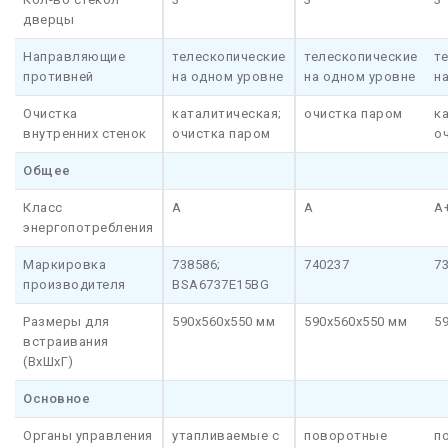
дверцы
Направляющие
телескопические
телескопические
т
противней
на одном уровне
на одном уровне
н
Очистка
каталитическая;
очистка паром
к
внутренних стенок
очистка паром
о
Общее
Класс
A
A
A
энергопотребления
Маркировка
738586;
740237
7
производителя
BSA6737E15BG
Размеры для
590x560x550 мм
590x560x550 мм
5
встраивания
(ВхШхГ)
Основное
Органы управления
утапливаемые с
поворотные
п