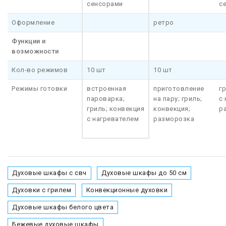
сенсорами
с
Оформление
ретро
Функции и
возможности
Кол-во режимов
10 шт
10 шт
Режимы готовки
встроенная
приготовление
г
пароварка;
на пару; гриль;
с
гриль; конвекция
конвекция;
р
с нагревателем
разморозка
Духовые шкафы с свч
Духовые шкафы до 50 см
Духовки с грилем
Конвекционные духовки
Духовые шкафы белого цвета
Бежевые духовые шкафы