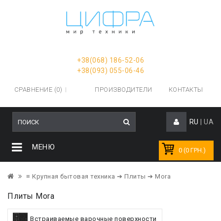
+38(068) 186-52-06
+38(093) 055-06-46
СРАВНЕНИЕ (0)
ПРОИЗВОДИТЕЛИ
КОНТАКТЫ
RU
|
UA
МЕНЮ
0 (0 ГРН.)
≡ Крупная бытовая техника
➔ Плиты
➔ Mora
Плиты Mora
Встраиваемые варочные поверхности