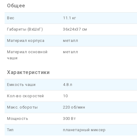
Общее
Вес
11.1 кг
Габариты (ВxШxГ)
36x24x37 см
Материал корпуса
металл
Материал основной
металл
чаши
Характеристики
Емкость чаши
4.8 л
Кол-во скоростей
10
Макс. обороты
220 об/мин
Мощность
300 Вт
Тип
планетарный миксер