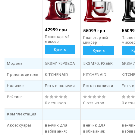
42999 грн.
55099 грн.
55099
Планетарный
Планетарный
Плане
миксер
миксер
миксе
KitchenAid
KitchenAid
Kitche
5KSM175PSECA
5KSM70JPXEER
5KSM7
Модель
5KSM175PSECA
5KSM70JPXEER
5KSM7
Производитель
KITCHENAID
KITCHENAID
KITCH
Наличие
Есть в наличии
Есть в наличии
Есть в
Рейтинг
0 отзывов
0 отзывов
0 отз
Комплектация
Аксессуары
венчик для
венчик для
венчи
взбивания;
взбивания;
взбива