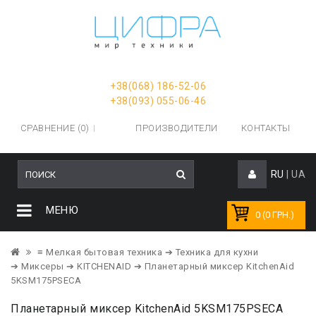
+38(068) 186-52-06
+38(093) 055-06-46
СРАВНЕНИЕ (0)
ПРОИЗВОДИТЕЛИ
КОНТАКТЫ
RU
|
UA
МЕНЮ
0 (0 ГРН.)
≡ Мелкая бытовая техника
➔ Техника для кухни
➔ Миксеры
➔ KITCHENAID
➔ Планетарный миксер KitchenAid
5KSM175PSECA
Планетарный миксер KitchenAid 5KSM175PSECA