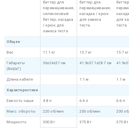
биттер для
биттер для
биттер
перемешивания;
перемешивания;
перем
силиконовый
насадка / крюк
насадк
биттер; насадка
для замеса
для з
/ крюк для
теста
теста
замеса теста
Общее
Вес
11.1 кг
15.7 кг
15.7 кг
Габариты
36x24x37 см
41.9х37.1х28.7 см
41.9х3
(ВxШxГ)
Длина кабеля
1.1 м
1.1 м
Характеристики
Емкость чаши
4.8 л
6.6 л
6.6 л
Макс. обороты
220 об/мин
200 об/мин
200 об
Мощность
300 Вт
375 Вт
375 Вт