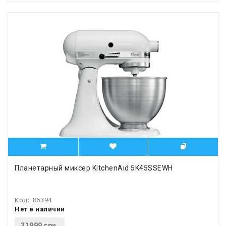
Планетарный миксер KitchenAid 5K45SSEWH
Код:
86394
Нет в наличии
31999 грн.