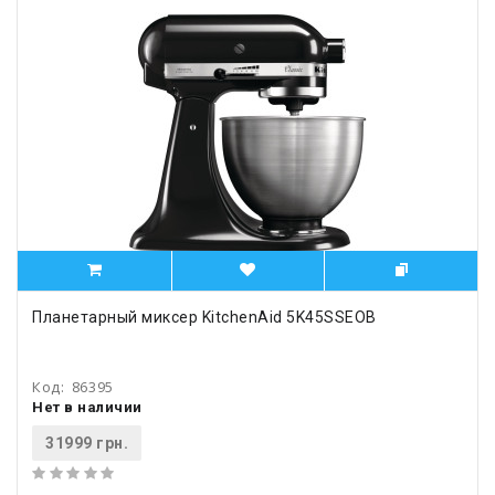
Планетарный миксер KitchenAid 5K45SSEOB
Код:
86395
Нет в наличии
31999 грн.