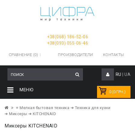
+38(068) 186-52-06
+38(093) 055-06-46
СРАВНЕНИЕ (0)
ПРОИЗВОДИТЕЛИ
КОНТАКТЫ
RU
|
UA
МЕНЮ
0 (0 ГРН.)
≡ Мелкая бытовая техника
➔ Техника для кухни
➔ Миксеры
➔ KITCHENAID
Миксеры KITCHENAID