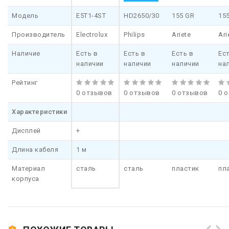
Модель
E5T1-4ST
HD2650/30
155 GR
155
Производитель
Electrolux
Philips
Ariete
Ari
Наличие
Есть в
Есть в
Есть в
Ест
наличии
наличии
наличии
на
Рейтинг
0 отзывов
0 отзывов
0 отзывов
0 
Характеристики
Дисплей
+
Длина кабеля
1 м
Материал
сталь
сталь
пластик
пл
корпуса