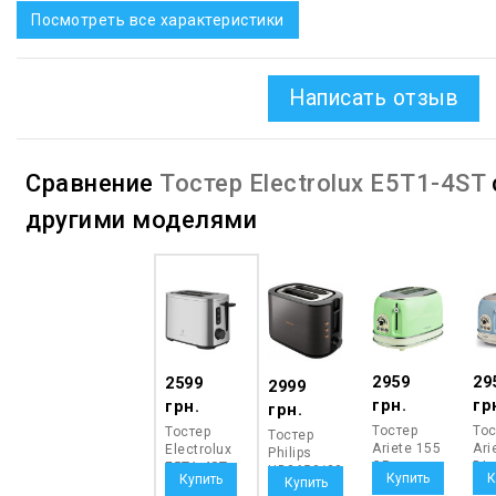
Посмотреть все характеристики
Написать отзыв
Сравнение
Тостер Electrolux E5T1-4ST
другими моделями
2959
29
2599
2999
грн.
гр
грн.
грн.
Тостер
Тос
Тостер
Тостер
Ariete 155
Ari
Electrolux
Philips
GR
BL
E5T1-4ST
HD2650/30