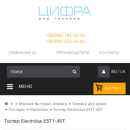
+38(068) 186-52-06
+38(093) 055-06-46
СРАВНЕНИЕ (0)
ПРОИЗВОДИТЕЛИ
КОНТАКТЫ
RU
|
UA
МЕНЮ
0 (0 ГРН.)
≡ Мелкая бытовая техника
➔ Техника для кухни
➔ Тостеры
➔ Electrolux
➔ Тостер Electrolux E5T1-4ST
Тостер Electrolux E5T1-4ST