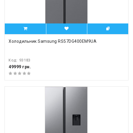
Холодильник Samsung RS57DG400EM9UA
Код:
93183
49999 грн.