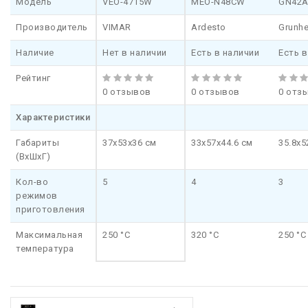
Модель
VEO-4715W
MEO-N48CW
GN42
Производитель
VIMAR
Ardesto
Grunh
Наличие
Нет в наличии
Есть в наличии
Есть в
Рейтинг
0 отзывов
0 отзывов
0 отз
Характеристики
Габариты
37x53x36 см
33x57x44.6 см
35.8x5
(ВхШхГ)
Кол-во
5
4
3
режимов
приготовления
Максимальная
250 °C
320 °C
250 °C
температура