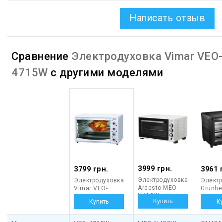
Написать отзыв
Сравнение
Электродуховка Vimar VEO
4715W
с другими моделями
3999 грн.
3799 грн.
3961 
Электродуховка
Электродуховка
Элект
Ardesto MEO-
Vimar VEO-
Grunh
N48CW
4715W
GN42A