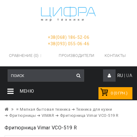
+38(068) 186-52-06
+38(093) 055-06-46
СРАВНЕНИЕ (0)
ПРОИЗВОДИТЕЛИ
КОНТАКТЫ
RU
|
UA
МЕНЮ
0 (0 ГРН.)
≡ Мелкая бытовая техника
➔ Техника для кухни
➔ Фритюрницы
➔ VIMAR
➔ Фритюрница Vimar VCO-519 R
Фритюрница Vimar VCO-519 R