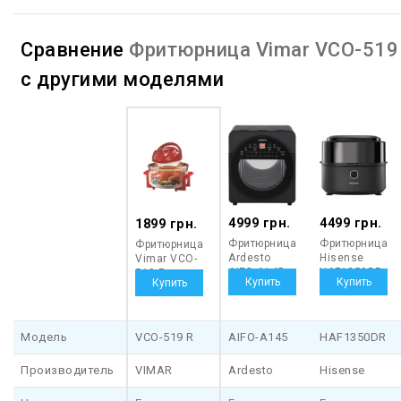
Сравнение
Фритюрница Vimar VCO-519
с другими моделями
4999 грн.
4499 грн.
1899 грн.
Фритюрница
Фритюрница
Фритюрница
Ardesto
Hisense
Vimar VCO-
AIFO-A145
HAF1350DR
519 R
Модель
VCO-519 R
AIFO-A145
HAF1350DR
Производитель
VIMAR
Ardesto
Hisense