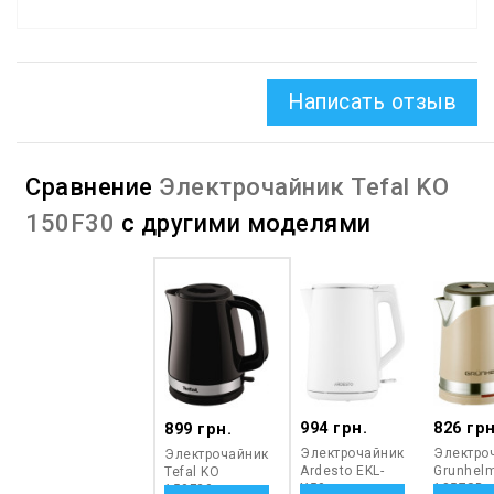
Написать отзыв
Сравнение
Электрочайник Tefal KO
150F30
с другими моделями
994 грн.
826 грн
899 грн.
Электрочайник
Электро
Электрочайник
Ardesto EKL-
Grunhelm
Tefal KO
X50
1857SB
150F30