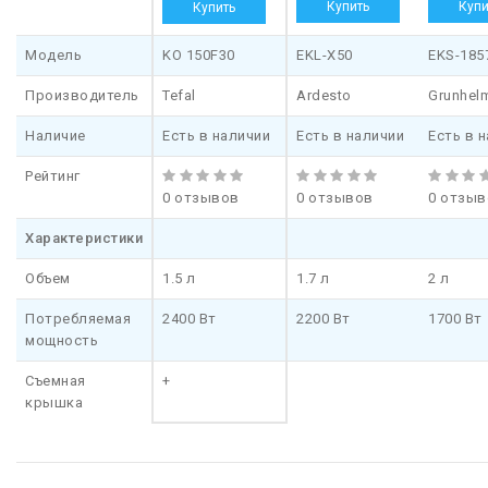
Модель
KO 150F30
EKL-X50
EKS-185
Производитель
Tefal
Ardesto
Grunhel
Наличие
Есть в наличии
Есть в наличии
Есть в 
Рейтинг
0 отзывов
0 отзывов
0 отзыв
Характеристики
Объем
1.5 л
1.7 л
2 л
Потребляемая
2400 Вт
2200 Вт
1700 Вт
мощность
Съемная
+
крышка