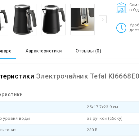
Cам
в О
Удо
дост
оваре
Характеристики
Отзывы (0)
теристики
Электрочайник Tefal KI6668E
еристики
25x17.7x23.9 см
р уровня воды
за ручкой (сбоку)
 питания
230 В