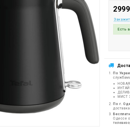
2999
Закажит
Есть 
Дост
По Укра
службам
НОВАЯ
ИНТА
ДЕЛИВ
МИСТ 
По г. Од
доставка
Бесплатн
Одессе от
телевиз