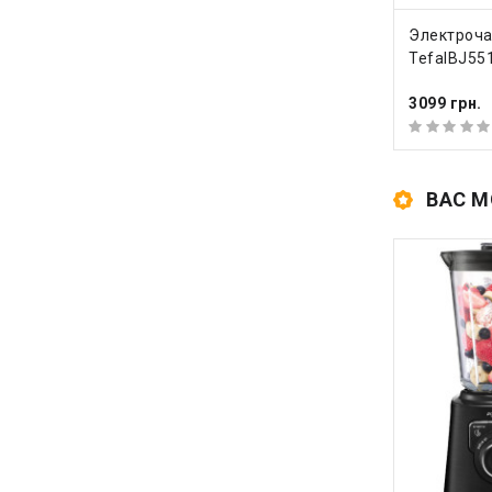
КУПИ
Электроча
TefalBJ55
3099 грн.
ВАС М