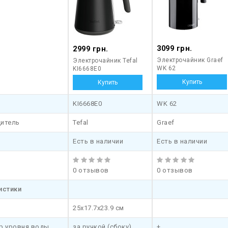
3099 грн.
2999 грн.
Электрочайник Graef
Электрочайник Tefal
WK 62
KI6668E0
KI6668E0
WK 62
итель
Tefal
Graef
Есть в наличии
Есть в наличии
0 отзывов
0 отзывов
истики
25x17.7x23.9 см
р уровня воды
за ручкой (сбоку)
+