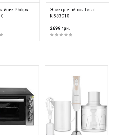
ПИТЬ
КУПИТЬ
К
айник Philips
Электрочайник Tefal
Электр
10
KI583C10
KO693
.
2699 грн.
3199 гр