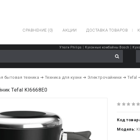
СРАВНЕНИЕ (0)
АКЦИИ
ДОСТАВКА ТОВАРОВ
К
|
|
Утюги Philips
Кухонные комбайны Bosch
Кух
я бытовая техника
➔ Техника для кухни
➔ Электрочайники
➔ Tefal
ник Tefal KI6668E0
Код товар
Модель:
K