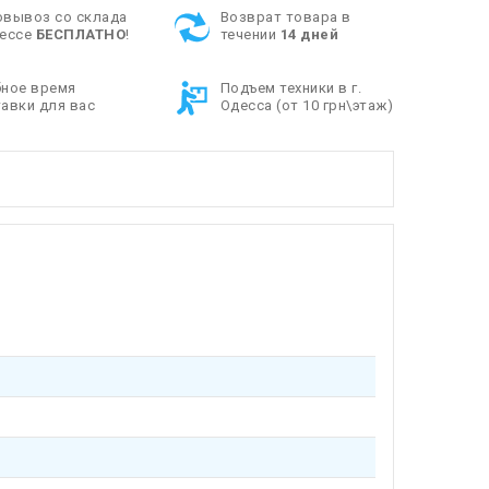
овывоз со склада
Возврат товара в
дессе
БЕСПЛАТНО
!
течении
14 дней
бное время
Подъем техники в г.
авки для вас
Одесса (от 10 грн\этаж)
0