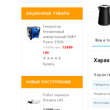
АКЦИОННЫЕ ТОВАРЫ
Генератор
бензиновый
инверторный OKAY
Все о т
Power 2500i
14499 грн.
13499
грн.
Харак
Купить
Характ
НОВЫЕ ПОСТУПЛЕНИЯ
Габариты
Индикато
Робот-пылесос
Dreame L40
Источник
11999 грн.