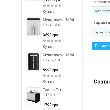
Материал
Нагреват
Купить
Мультипечь Tefal
Гарант
EY245GE0
Гарантий
3899 грн.
Посмотр
Купить
Мультипечь Tefal
EY7528E0
9999 грн.
Срав
Купить
Тостер Tefal
TT5S1DE0
1799 грн.