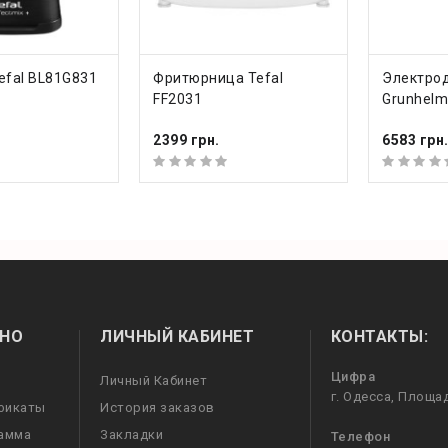
ТЬ
КУПИТЬ
КУП
efal BL81G831
Фритюрница Tefal
Электро
FF2031
Grunhel
2399 грн.
6583 грн
НО
ЛИЧНЫЙ КАБИНЕТ
КОНТАКТЫ:
Цифра
Личный Кабинет
г. Одесса, Площа
фикаты
История заказов
рамма
Закладки
Телефон