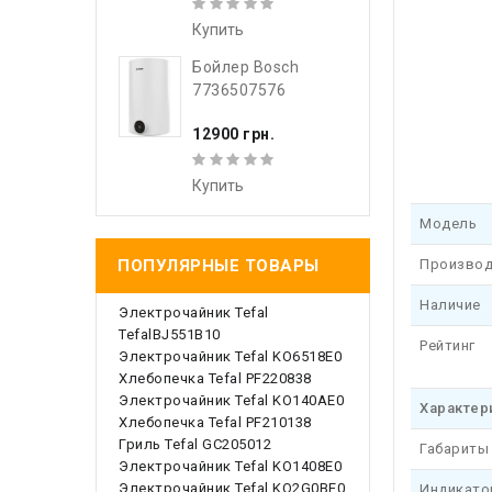
Купить
Бойлер Bosch
7736507576
12900 грн.
Купить
Модель
Производ
ПОПУЛЯРНЫЕ ТОВАРЫ
Наличие
Электрочайник Tefal
TefalBJ551B10
Рейтинг
Электрочайник Tefal KO6518E0
Хлебопечка Tefal PF220838
Электрочайник Tefal KO140AE0
Характер
Хлебопечка Tefal PF210138
Гриль Tefal GC205012
Габариты
Электрочайник Tefal KO1408E0
Электрочайник Tefal KO2G0BE0
Индикато