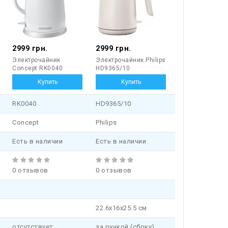
2999 грн.
2999 грн.
Электрочайник
Электрочайник Philips
Concept RK0040
HD9365/10
RK0040
HD9365/10
Concept
Philips
Есть в наличии
Есть в наличии
0 отзывов
0 отзывов
22.6х16х25.5 см
отсутствует
за ручкой (сбоку)