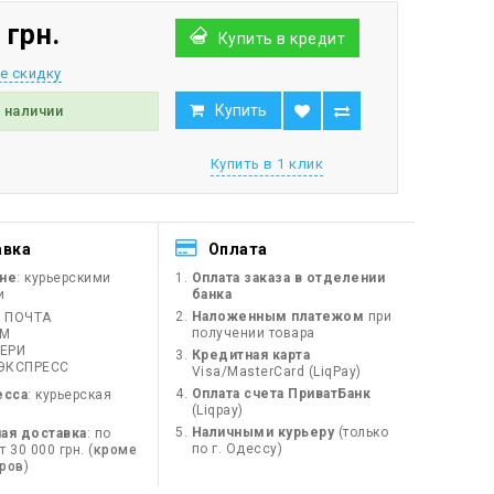
 грн.
Купить в кредит
е скидку
Купить
в наличии
Купить в 1 клик
авка
Оплата
ине
: курьерскими
Оплата заказа в отделении
и
банка
Наложенным платежом
при
 ПОЧТА
получении товара
ЙМ
ЕРИ
Кредитная карта
ЭКСПРЕСС
Visa/MasterCard (LiqPay)
Оплата счета ПриватБанк
есса
: курьерская
(Liqpay)
Наличными курьеру
(только
ая доставка
: по
по г. Одессу)
 30 000 грн. (
кроме
оров
)