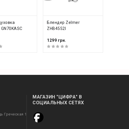
ИТЬ
КУПИТЬ
духовка
Блендер Zelmer
m GN70KASC
ZHB4552I
.
1299 грн.
МАГАЗИН "ЦИФРА" В
СОЦИАЛЬНЫХ СЕТЯХ
дь Греческая 1