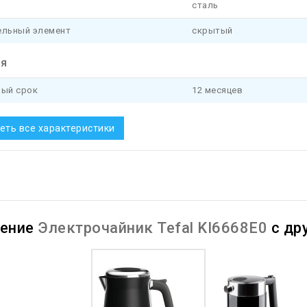
сталь
ельный элемент
скрытый
ия
ный срок
12 месяцев
еть все характеристики
нение
Электрочайник Tefal KI6668E0
с др