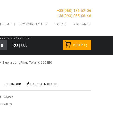
+38(068) 186-52-06
+38(093) 055-06-46
РЕДИТ
ПРОИЗВОДИТЕЛИ
О НАС
КОНТАКТЫ
онные комбайны Zelmer
RU
|
UA
0 (0 ГРН.)
➔ Электрочайник Tefal KI6668E0
0 отзывов
Написать отзыв
а:
93399
I6668E0