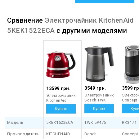
Сравнение
Электрочайник KitchenAid
5KEK1522ECA
с другими моделями
3549 грн.
3599 гр
13599 грн.
Электрочайник
Электро
Электрочайник
Bosch TWK
Concept
KitchenAid
5P475
RK3171
5KEK1522ECA
Модель
5KEK1522ECA
TWK 5P475
RK3171
Производитель
KITCHENAID
Bosch
Concept