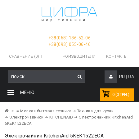
+38(068) 186-52-06
+38(093) 055-06-46
СРАВНЕНИЕ (0)
ПРОИЗВОДИТЕЛИ
КОНТАКТЫ
RU
|
UA
МЕНЮ
0 (0 ГРН.)
≡ Мелкая бытовая техника
➔ Техника для кухни
➔ Электрочайники
➔ KITCHENAID
➔ Электрочайник KitchenAid
5KEK1522ECA
Электрочайник KitchenAid 5KEK1522ECA