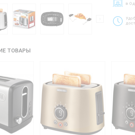
в О
Удо
дост
ИЕ ТОВАРЫ