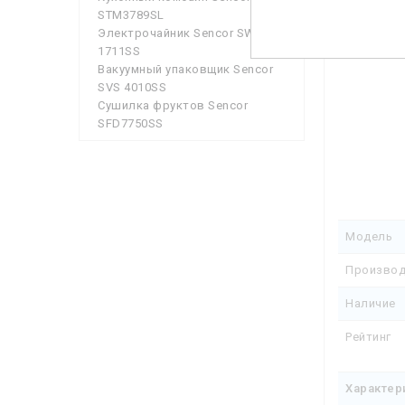
STM3789SL
Электрочайник Sencor SWK
1711SS
Вакуумный упаковщик Sencor
SVS 4010SS
Сушилка фруктов Sencor
SFD7750SS
Модель
Производ
Наличие
Рейтинг
Характер