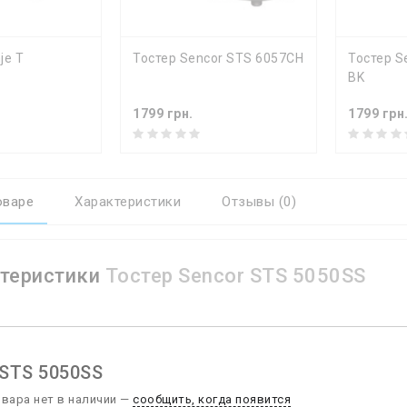
Ь
КУПИТЬ
КУ
je T
Тостер Sencor STS 6057CH
Тостер S
BK
1799 грн.
1799 грн
оваре
Характеристики
Отзывы (0)
теристики
Тостер Sencor STS 5050SS
еристики
зделий
2
 STS 5050SS
тделений тостера
2
овара нет в наличии —
сообщить, когда появится