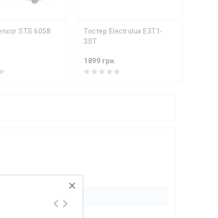
ПИТЬ
КУПИТЬ
encor STS 6058
Тостер Electrolux E3T1-
Тосте
3ST
.
1899 грн.
1799 
×