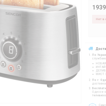
1939
Нет в
Дост
По Укра
службам
НОВАЯ
ИНТА
ДЕЛИВ
МИСТ 
По г. Од
доставка
Бесплатн
Одессе от
телевиз
Cам