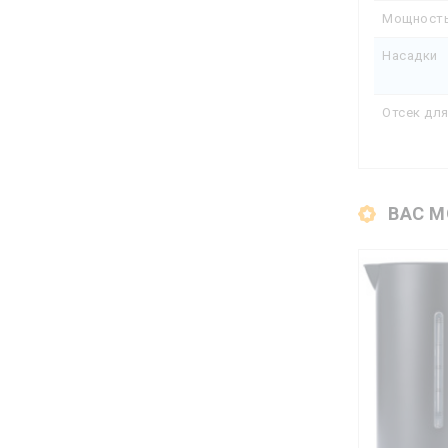
Мощност
Насадки
Отсек дл
ВАС М