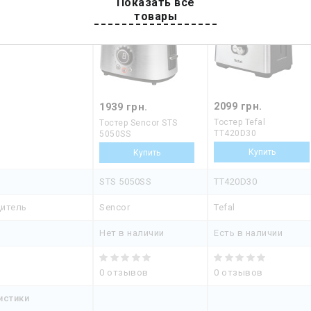
Показать все
товары
2099 грн.
1939 грн.
Тостер Tefal
Тостер Sencor STS
TT420D30
5050SS
STS 5050SS
TT420D30
итель
Sencor
Tefal
Нет в наличии
Есть в наличии
0 отзывов
0 отзывов
истики