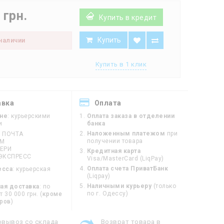
 грн.
Купить в кредит
Купить
 наличии
Купить в 1 клик
авка
Оплата
ине
: курьерскими
Оплата заказа в отделении
и
банка
Наложенным платежом
при
 ПОЧТА
получении товара
ЙМ
ЕРИ
Кредитная карта
ЭКСПРЕСС
Visa/MasterCard (LiqPay)
Оплата счета ПриватБанк
есса
: курьерская
(Liqpay)
Наличными курьеру
(только
ая доставка
: по
по г. Одессу)
 30 000 грн. (
кроме
оров
)
овывоз со склада
Возврат товара в