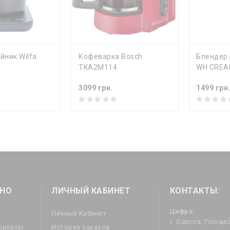
ТЬ
КУПИТЬ
КУП
йник Wilfa
Кофеварка Bosch
Блендер 
TKA2M114
WH CRE
3099 грн.
1499 грн
НО
ЛИЧНЫЙ КАБИНЕТ
КОНТАКТЫ:
Цифра
Личный Кабинет
г. Одесса, Площа
фикаты
История заказов