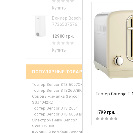
Купить
Материал
Бойлер Bosch
Мощност
7736507576
Насадки
12900 грн.
Гарант
Купить
Гарантий
ПОПУЛЯРНЫЕ ТОВАРЫ
Посмотр
Тостер Sencor STS 6057CH
Тостер Sencor STS2607BK
КУПИТЬ
Тостер Gorenje T 
Соковыжималка Sencor
SSJ4042RD
Тостер Sencor STS 2651
1799 грн.
Тостер Sencor STS 6058 BK
Срав
Электрочайник Sencor
SWK1720BK
Кухонный комбайн Sencor