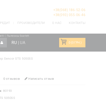
+38(068) 186-52-06
+38(093) 055-06-46
РЕДИТ
ПРОИЗВОДИТЕЛИ
О НАС
КОНТАКТЫ
|
elli
Пылесосы Scarlett
RU
|
UA
0 (0 ГРН.)
ер Sencor STS 5050SS
0 отзывов
Написать отзыв
а:
80193
TS 5050SS