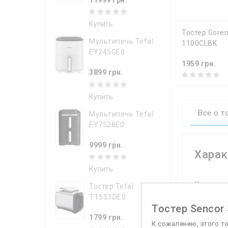
Купить
КУПИТ
Тостер Goren
Мультипечь Tefal
1100CLBK
EY245GE0
1959 грн.
3899 грн.
Купить
Все о т
Мультипечь Tefal
EY7528E0
9999 грн.
Харак
Купить
Характ
Тостер Tefal
TT5S1DE0
Кол-во и
Тостер Sencor
1799 грн.
Кол-во о
К сожалению, этого т