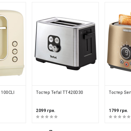
 корпуса
сталь
ь
1000 Вт
решетка для подогрева 
ия
ный срок
12 месяцев
еть все характеристики
КУПИТЬ
КУП
1100CLI
Тостер Tefal TT420D30
Тостер Se
2099 грн.
1799 грн.
нение
Тостер Sencor STS 5050SS
с другим