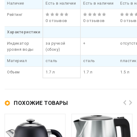
Наличие
Есть в наличии
Есть в наличии
Есть в 
Рейтинг
0 отзывов
0 отзывов
0 отзыв
Характеристики
Индикатор
за ручкой
+
отсутст
уровня воды
(сбоку)
Материал
сталь
сталь
пластик
Объем
1.7 л
1.7 л
1.5 л
ПОХОЖИЕ ТОВАРЫ