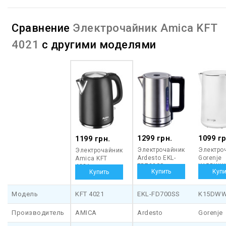
Сравнение
Электрочайник Amica KFT
4021
с другими моделями
1299 грн.
1099 гр
1199 грн.
Электрочайник
Электро
Электрочайник
Ardesto EKL-
Gorenje
Amica KFT
FD700SS
K15DWW
4021
Модель
KFT 4021
EKL-FD700SS
K15DW
Производитель
AMICA
Ardesto
Gorenje