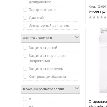
дозирование
Код:
93691
Быстрая стирка
21599 грн.
Дисплей
Инверторный двигатель
С сушкой
Защита и контроль
Своя программа
Защита от детей
Стирка паром
Защита от перепадов
Управление через Интернет
напряжения
Защита от протечек
Контроль дисбаланса
Контроль пенообразования
Класс энергопотребления
A
КУПИ
Стиральн
Electrolu
A+