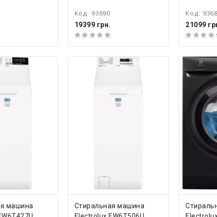
Код:
93690
Код:
936
19399 грн.
21099 гр
ТЬ
КУПИТЬ
КУ
ая машина
Стиральная машина
Стираль
x EW6T427U
Electrolux EW6T506U
Electrol