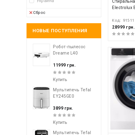
КУПИ
Украина
Стиральн
Electrolu
Сброс
Код:
91511
28999 грн.
НОВЫЕ ПОСТУПЛЕНИЯ
Робот-пылесос
Dreame L40
11999 грн.
Купить
Мультипечь Tefal
EY245GE0
3899 грн.
Купить
Мультипечь Tefal