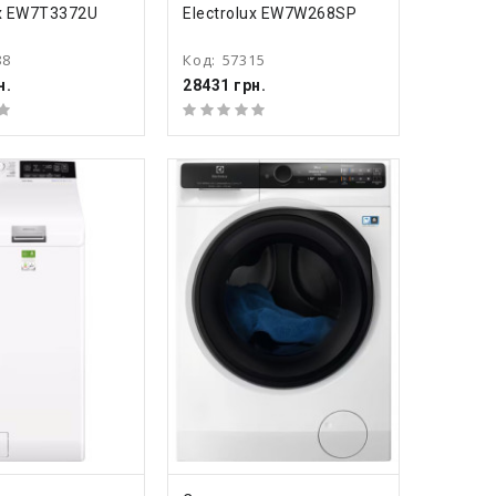
ux EW7T3372U
Electrolux EW7W268SP
88
Код:
57315
н.
28431 грн.