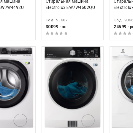
ТЬ
КУПИТЬ
КУ
ая машина
Стиральная машина
Стираль
x EW7W4492U
Electrolux EW7W4602QU
Electrol
Код:
93667
Код:
936
30099 грн.
24599 гр