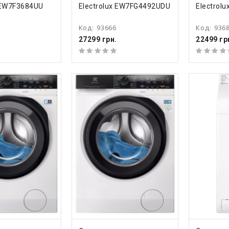
x EW7F3684UU
Electrolux EW7FG4492UDU
Electrol
Код:
93666
Код:
936
27299 грн.
22499 гр