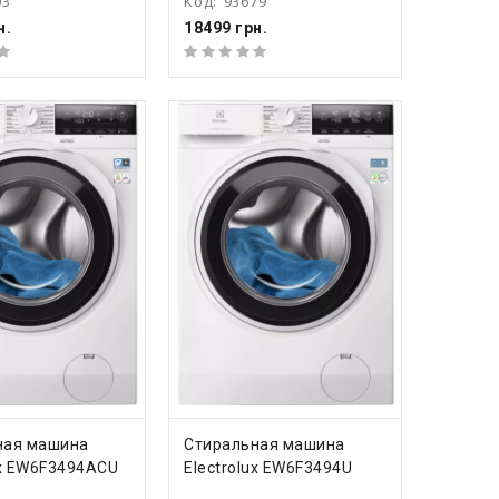
03
Код:
93679
н.
18499 грн.
ПИТЬ
КУПИТЬ
ная машина
Стиральная машина
ux EW6F3494ACU
Electrolux EW6F3494U