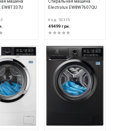
ПИТЬ
КУПИТЬ
ная машина
Стиральная машина
ux EW8T337U
Electrolux EW8W7607QU
63
Код:
92335
н.
49499 грн.