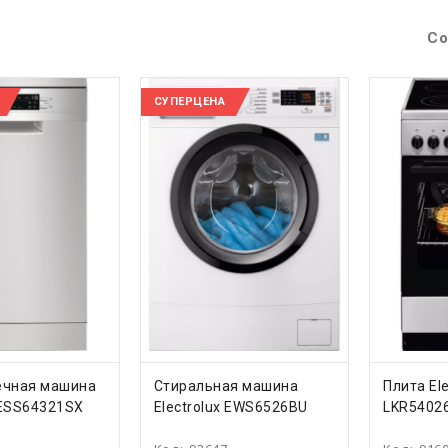
Со
СУПЕРЦЕНА
ТЬ
КУПИТЬ
КУ
ечная машина
Стиральная машина
Плита Ele
 ESS64321SX
Electrolux EWS6526BU
LKR5402