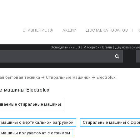
СРАВНЕНИЕ (0)
АКЦИИ
ДОСТАВКА ТОВАРОВ
К
|
|
Холодильники LG
Мясорубки Braun
Двухкамерные 
ая бытовая техника
➔ Стиральные машинки
➔ Electrolux
 машины Electrolux
иваемые стиральные машины
 машины с вертикальной загрузкой
Стиральные машины с фрон
 машины полуавтомат с отжимом