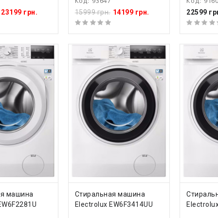
Код:
93647
Код:
916
23199 грн.
15999 грн.
14199 грн.
22599 гр
ТЬ
КУПИТЬ
КУ
ая машина
Стиральная машина
Стираль
 EW6F2281U
Electrolux EW6F3414UU
Electrol