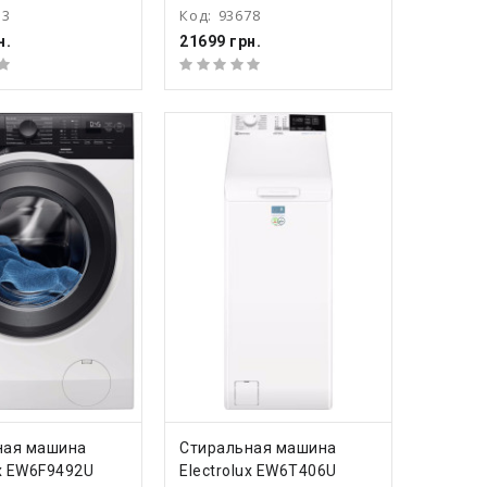
13
Код:
93678
н.
21699 грн.
ПИТЬ
КУПИТЬ
ная машина
Стиральная машина
ux EW6F9492U
Electrolux EW6T406U