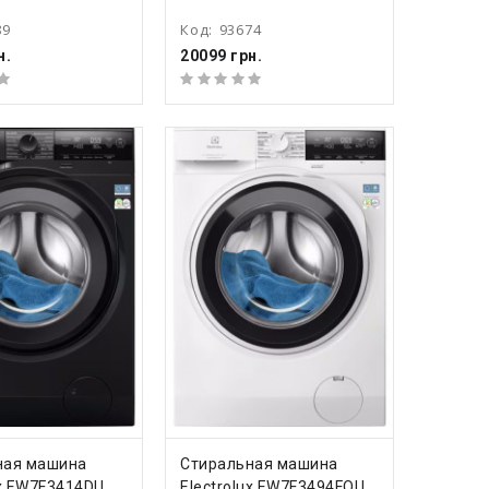
89
Код:
93674
н.
20099 грн.
ПИТЬ
КУПИТЬ
ная машина
Стиральная машина
ux EW7F3414DU
Electrolux EW7F3494FQU