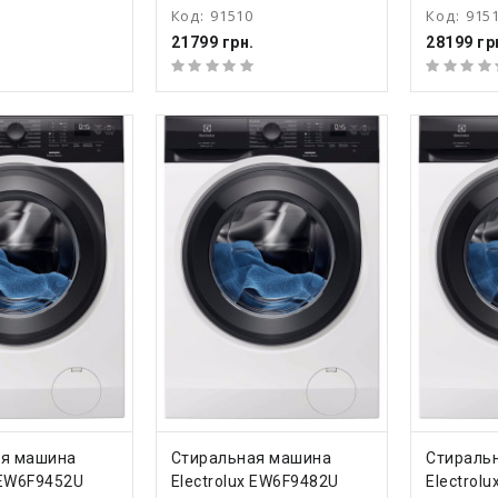
Код:
91510
Код:
915
21799 грн.
28199 гр
ТЬ
КУПИТЬ
КУ
ая машина
Стиральная машина
Стираль
 EW6F9452U
Electrolux EW6F9482U
Electrol