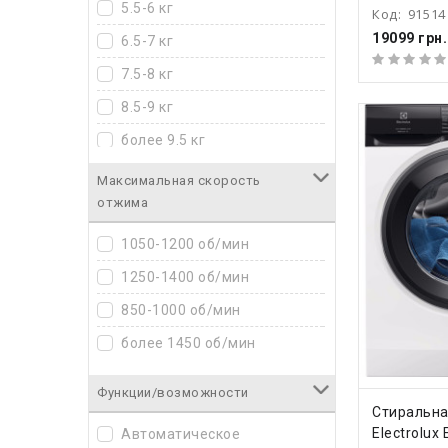
5.5-6 кг
Код:
91514
19099 грн.
6.5-7 кг
7.5-8 кг
8.5-9 кг
более 9.5 кг
до 4 кг
Максимальная скорость
отжима
1050-1200 об/мин
1250-1400 об/мин
850-1000 об/мин
более 1450 об/мин
Функции/возможности
КУПИ
Стиральн
Electrolux
Автоматическое