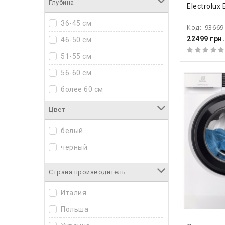
Глубина
Electrolu
36-45 см
Код:
93669
22499 грн.
46-50 см
51-55 см
56-60 см
более 60 см
Цвет
белый
черный
Страна производитель
Италия
Польша