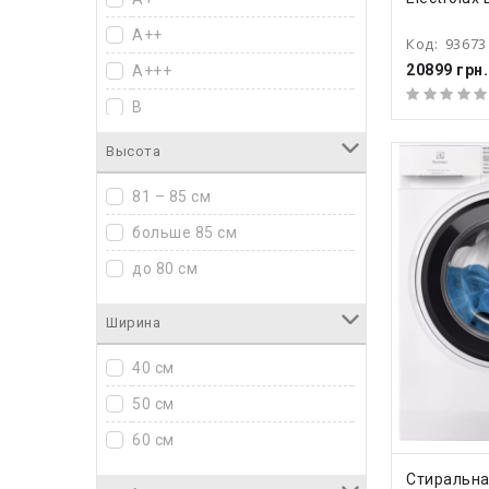
A++
Код:
93673
20899 грн.
A+++
B
Высота
81 – 85 см
больше 85 см
до 80 см
Ширина
40 см
50 см
60 см
КУПИ
Стиральн