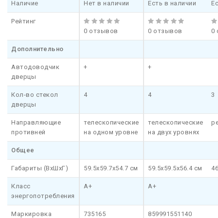
Наличие
Нет в наличии
Есть в наличии
Е
Рейтинг
0 отзывов
0 отзывов
0
Дополнительно
Автодоводчик
+
+
дверцы
Кол-во стекол
4
4
3
дверцы
Направляющие
телескопические
телескопические
р
противней
на одном уровне
на двух уровнях
Общее
Габариты (ВхШхГ)
59.5x59.7x54.7 см
59.5x59.5x56.4 см
4
Класс
A+
A+
энергопотребления
Маркировка
735165
859991551140