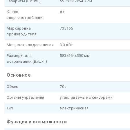
Габариты (ВхШхГ)
59.5x59.7x54.7 см
Класс
A+
энергопотребления
Маркировка
735165
производителя
Мощность подключения
3.3 кВт
Размеры для
583x564x550 мм
встраивания (ВхШхГ)
Основное
Объем
70 л
Органы управления
утапливаемые с сенсорами
Тип
электрическая
Функции и возможности