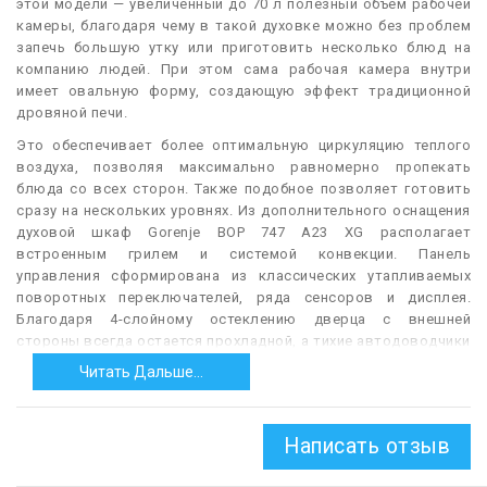
этой модели — увеличенный до 70 л полезный объем рабочей
камеры, благодаря чему в такой духовке можно без проблем
запечь большую утку или приготовить несколько блюд на
компанию людей. При этом сама рабочая камера внутри
имеет овальную форму, создающую эффект традиционной
дровяной печи.
Это обеспечивает более оптимальную циркуляцию теплого
воздуха, позволяя максимально равномерно пропекать
блюда со всех сторон. Также подобное позволяет готовить
сразу на нескольких уровнях. Из дополнительного оснащения
духовой шкаф Gorenje BOP 747 A23 XG располагает
встроенным грилем и системой конвекции. Панель
управления сформирована из классических утапливаемых
поворотных переключателей, ряда сенсоров и дисплея.
Благодаря 4-слойному остеклению дверца с внешней
стороны всегда остается прохладной, а тихие автодоводчики
GentleClose обеспечивают ее мягкое закрытие. Также обратим
Читать Дальше...
внимание на удобную и эффективную пиролитическою
систему очистки внутренних стенок рабочей камеры.
— Автоматическое отключение.
Как правило, в данном
Написать отзыв
случае речь идёт о функции, обеспечивающей
автоматическое отключение духовки по таймеру (см. ниже);