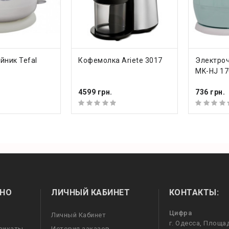
ТЬ
КУПИТЬ
КУП
йник Tefal
Кофемолка Ariete 3017
Электроч
MK-HJ 17
4599 грн.
736 грн.
НО
ЛИЧНЫЙ КАБИНЕТ
КОНТАКТЫ:
Цифра
Личный Кабинет
г. Одесса, Площа
фикаты
История заказов