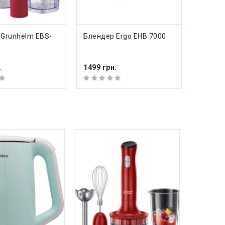
ПИТЬ
КУПИТЬ
К
Grunhelm EBS-
Блендер Ergo EHB 7000
Бленде
ZHB45
.
1499 грн.
1329 гр