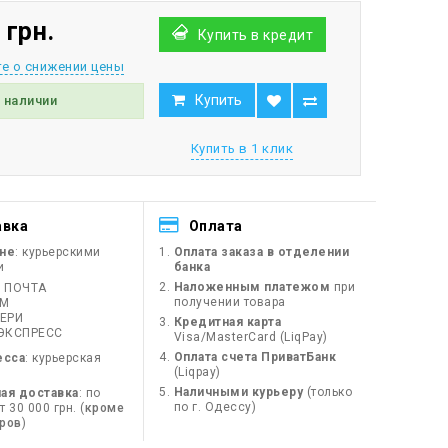
 грн.
Купить в кредит
е о снижении цены
Купить
в наличии
Купить в 1 клик
авка
Оплата
ине
: курьерскими
Оплата заказа в отделении
и
банка
Наложенным платежом
при
 ПОЧТА
получении товара
ЙМ
ЕРИ
Кредитная карта
ЭКСПРЕСС
Visa/MasterCard (LiqPay)
Оплата счета ПриватБанк
есса
: курьерская
(Liqpay)
Наличными курьеру
(только
ая доставка
: по
по г. Одессу)
 30 000 грн. (
кроме
оров
)