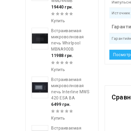
WMD44MB
Импульсн
19440 грн.
Источник
Купить
Гарант
Встраиваемая
микроволновая
Гарантий
печь Whirlpool
MBNA900B
Посмотр
11988 грн.
Купить
Встраиваемая
микроволновая
печь Interline MWS
Срав
420 ESA BA
6499 грн.
Купить
Встраиваемая