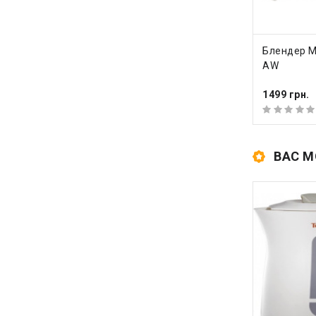
КУПИ
Блендер M
AW
1499 грн.
ВАС М