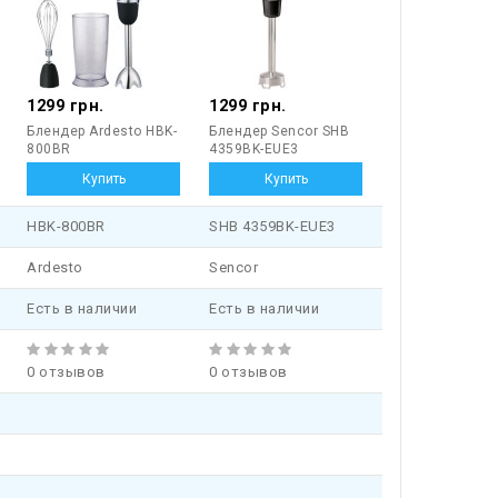
1299 грн.
1299 грн.
Блендер Ardesto HBK-
Блендер Sencor SHB
800BR
4359BK-EUE3
HBK-800BR
SHB 4359BK-EUE3
Ardesto
Sencor
Есть в наличии
Есть в наличии
0 отзывов
0 отзывов