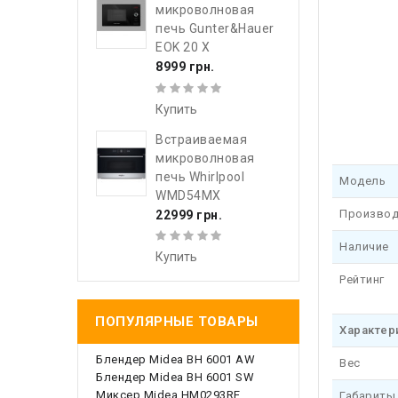
микроволновая
печь Gunter&Hauer
EOK 20 X
8999 грн.
Купить
Встраиваемая
микроволновая
печь Whirlpool
Модель
WMD54MX
Производ
22999 грн.
Наличие
Купить
Рейтинг
ПОПУЛЯРНЫЕ ТОВАРЫ
Характер
Блендер Midea BH 6001 AW
Вес
Блендер Midea BH 6001 SW
Миксер Midea HM0293RE
Габариты