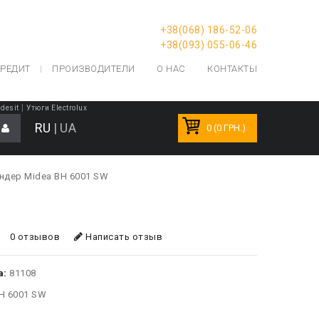
+38(068) 186-52-06
+38(093) 055-06-46
РЕДИТ
ПРОИЗВОДИТЕЛИ
О НАС
КОНТАКТЫ
|
desit
Утюги Electrolux
RU
|
UA
0 (0 ГРН.)
ндер Midea BH 6001 SW
0 отзывов
Написать отзыв
а:
81108
H 6001 SW