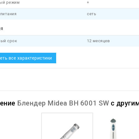
ый режим
+
 питания
сеть
ия
ный срок
12 месяцев
еть все характеристики
нение
Блендер Midea BH 6001 SW
с други