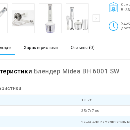
Cам
в О
Удо
дост
оваре
Характеристики
Отзывы (0)
теристики
Блендер Midea BH 6001 SW
еристики
1.3 кг
35x7x7 см
чаша для измельчения; 