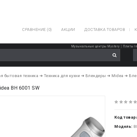
СРАВНЕНИЕ (0)
АКЦИИ
ДОСТАВКА ТОВАРОВ
К
|
Музыкальные центры Mystery
Плиты In
я бытовая техника
➔ Техника для кухни
➔ Блендеры
➔ Midea
➔ Бле
idea BH 6001 SW
Код товар
Модель:
B