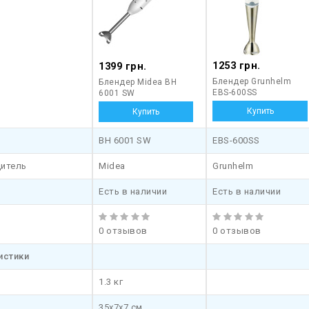
1253 грн.
1399 грн.
Блендер Grunhelm
Блендер Midea BH
EBS-600SS
6001 SW
BH 6001 SW
EBS-600SS
итель
Midea
Grunhelm
Есть в наличии
Есть в наличии
0 отзывов
0 отзывов
истики
1.3 кг
35x7x7 см