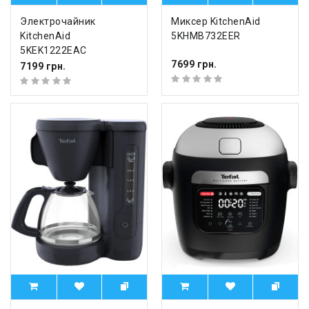
Электрочайник
Миксер KitchenAid
KitchenAid
5KHMB732EER
5KEK1222EAC
7699 грн.
7199 грн.