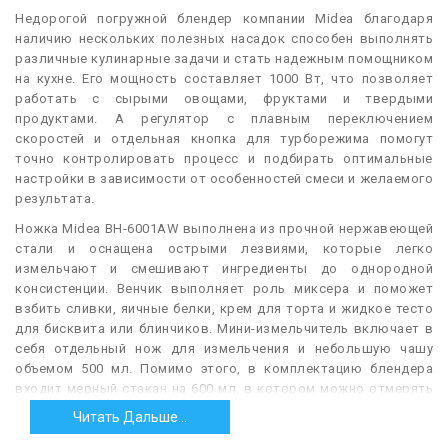
Н
едорогой погружной блендер компании Midea благодаря
наличию нескольких полезных насадок способен выполнять
различные кулинарные задачи и стать надежным помощником
на кухне. Его мощность составляет 1000 Вт, что позволяет
работать с сырыми овощами, фруктами и твердыми
продуктами. А регулятор с плавным переключением
скоростей и отдельная кнопка для турборежима помогут
точно контролировать процесс и подбирать оптимальные
настройки в зависимости от особенностей смеси и желаемого
результата.
Ножка Midea BH-6001AW выполнена из прочной нержавеющей
стали и оснащена острыми лезвиями, которые легко
измельчают и смешивают ингредиенты до однородной
консистенции. Венчик выполняет роль миксера и поможет
взбить сливки, яичные белки, крем для торта и жидкое тесто
для бисквита или блинчиков. Мини-измельчитель включает в
себя отдельный нож для измельчения и небольшую чашу
объемом 500 мл. Помимо этого, в комплектацию блендера
входит мерный стакан на 600 мл, в котором можно отмерять
необходимое количество продуктов, готовить и хранить уже
Читать Дальше...
приготовленную смесь.