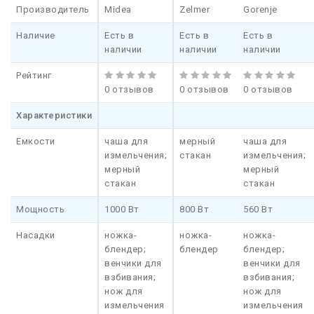
Производитель
Midea
Zelmer
Gorenje
Наличие
Есть в
Есть в
Есть в
наличии
наличии
наличии
Рейтинг
0 отзывов
0 отзывов
0 отзывов
Характеристики
Емкости
чаша для
мерный
чаша для
измельчения;
стакан
измельчения;
мерный
мерный
стакан
стакан
Мощность
1000 Вт
800 Вт
560 Вт
Насадки
ножка-
ножка-
ножка-
блендер;
блендер
блендер;
венчики для
венчики для
взбивания;
взбивания;
нож для
нож для
измельчения
измельчения