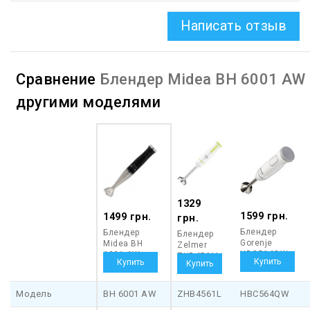
Написать отзыв
Сравнение
Блендер Midea BH 6001 AW
другими моделями
1329
1599 грн.
1499 грн.
грн.
Блендер
Блендер
Блендер
Gorenje
Midea BH
Zelmer
HBC564QW
6001 AW
ZHB4561L
Модель
BH 6001 AW
ZHB4561L
HBC564QW