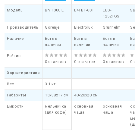
Модель
BN 1000 E
E4TB1-6ST
EBS-
SB
1252TGS
Производитель
Gorenje
Electrolux
Grunhelm
Se
Наличие
Есть в
Есть в
Есть в
Ес
наличии
наличии
наличии
на
Рейтинг
0 отзывов
0 отзывов
0 отзывов
0 
Характеристики
Вес
3.1 кг
Габариты
15x38x17 см
40x20x20 см
Емкости
мельничка
основная
основная
ос
(для кофе)
чаша
чаша
ча
ме
(д