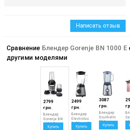
Написать отзыв
Сравнение
Блендер Gorenje BN 1000 E
другими моделями
3087
2
2499
2799
грн.
гр
грн.
грн.
Блендер
Бл
Блендер
Блендер
Grunhelm
Se
Electrolux
Gorenje BN
EBS-
SB
E4TB1-6ST
1000 E
1252TGS
75