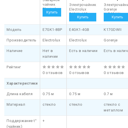
чайник
Электрочайник
Электрочайн
Electrolux
Electrolux
Gorenje
E7GK1-
E4GK1-4GB
K17GDWII
8BP
Модель
E7GK1-8BP
E4GK1-4GB
K17GDWII
Производитель
Electrolux
Electrolux
Gorenje
Наличие
Нет в
Есть в наличии
Есть в налич
наличии
Рейтинг
0 отзывов
0 отзывов
0 отзывов
Характеристики
Длина кабеля
0.75 м
0.75 м
0.7 м
Материал
стекло
стекло
стекло с
металлом
Поддержание t°
+
(чайник)