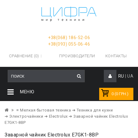
+38(068) 186-52-06
+38(093) 055-06-46
СРАВНЕНИЕ (0)
ПРОИЗВОДИТЕЛИ
КОНТАКТЫ
RU
|
UA
МЕНЮ
0 (0 ГРН.)
≡ Мелкая бытовая техника
➔ Техника для кухни
➔ Электрочайники
➔ Electrolux
➔ Заварной чайник Electrolux
E7GK1-8BP
Заварной чайник Electrolux E7GK1-8BP