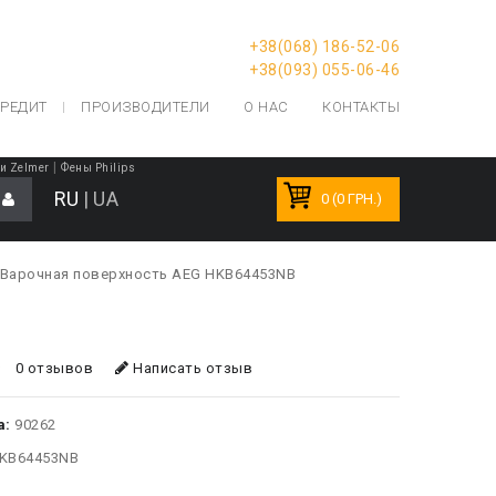
+38(068) 186-52-06
+38(093) 055-06-46
РЕДИТ
ПРОИЗВОДИТЕЛИ
О НАС
КОНТАКТЫ
|
и Zelmer
Фены Philips
RU
|
UA
0 (0 ГРН.)
Варочная поверхность AEG HKB64453NB
0 отзывов
Написать отзыв
а:
90262
KB64453NB