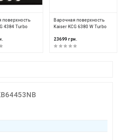
ПИТЬ
КУПИТЬ
я поверхность
Варочная поверхность
Варо
CG 4384 Turbo
Kaiser KCG 6380 W Turbo
Kaise
н.
23699 грн.
22899
KB64453NB