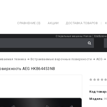
СРАВНЕНИЕ (0)
АКЦИИ
ДОСТАВКА ТОВАРОВ
К
|
Стиральные машины Hansa
Хлебопечк
иваемая техника
➔ Встраиваемые варочные поверхности
➔ AEG
➔ 
поверхность AEG HKB64453NB
Код товар
Модель:
H