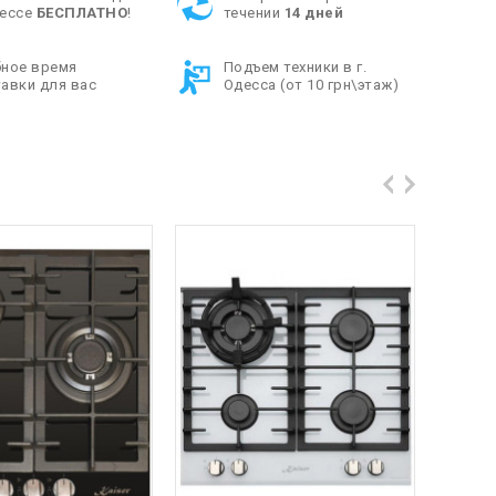
дессе
БЕСПЛАТНО
!
течении
14 дней
бное время
Подъем техники в г.
авки для вас
Одесса (от 10 грн\этаж)