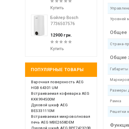
Купить
Управлен
Бойлер Bosch
Уровней 
7736507576
Общее
12900 грн.
Страна-п
Купить
Общие 
Габариты 
ПОПУЛЯРНЫЕ ТОВАРЫ
Маркиров
Варочная поверхность AEG
HGB 64301 UM
Размеры 
Встраиваемая кофеварка AEG
KKK994500M
Рамка
Духовой шкаф AEG
BES331110M
Решетки 
Встраиваемая микроволновая
печь AEG MBE2658DEM
Функци
Духовой шкаф AEG BPE742320B