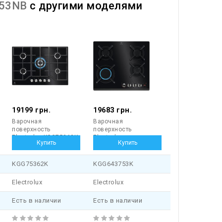
453NB
с другими моделями
19199 грн.
19683 грн.
Варочная
Варочная
поверхность
поверхность
Electrolux KGG75362K
Electrolux
KGG643753K
KGG75362K
KGG643753K
Electrolux
Electrolux
Есть в наличии
Есть в наличии