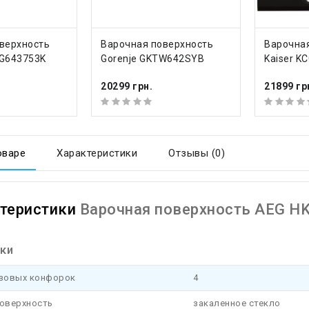
Ь
КУПИТЬ
КУ
верхность
Варочная поверхность
Варочна
GG643753K
Gorenje GKTW642SYB
Kaiser K
20299 грн.
21899 гр
оваре
Характеристики
Отзывы (0)
теристики
Варочная поверхность AEG H
ки
азовых конфорок
4
поверхность
закаленное стекло