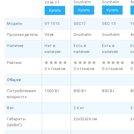
Grunhelm
Grunhelm
A
Vitek VT-
GEC17
GEC-15
Y
1515
Модель
VT-1515
GEC17
GEC-15
Y
Производитель
Vitek
Grunhelm
Grunhelm
A
Наличие
Нет в
Есть в
Есть в
Е
наличии
наличии
наличии
н
Рейтинг
0 отзывов
0 отзывов
0 отзывов
0
Общее
Потребляемая
1050 Вт
850 Вт
850 Вт
8
мощность
Вес
2.6 кг
3 
Габариты
22x32x26 см
2
(ШхВхГ)