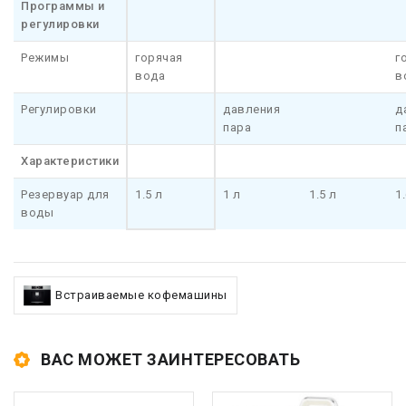
Программы и
регулировки
Режимы
горячая
г
вода
в
Регулировки
давления
д
пара
п
Характеристики
Резервуар для
1.5 л
1 л
1.5 л
1
воды
Встраиваемые кофемашины
ВАС МОЖЕТ ЗАИНТЕРЕСОВАТЬ