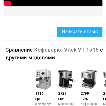
Написать отзыв
Сравнение
Кофеварка Vitek VT-1515
с
другими моделями
2729
2799
2
4819
грн.
грн.
г
грн.
Кофеварка
Кофеварка
К
Кофеварка