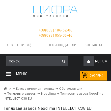
+38(068) 186-52-06
+38(093) 055-06-46
СРАВНЕНИЕ (0)
ПРОИЗВОДИТЕЛИ
КОНТАКТЫ
RU
|
UA
МЕНЮ
0 (0 ГРН.)
≡ Климатическая техника
➔ Обогреватели
➔ Тепловые завесы
➔ Neoclima
➔ Тепловая завеса Neoclima
INTELLECT C38 EU
Тепловая завеса Neoclima INTELLECT C38 EU