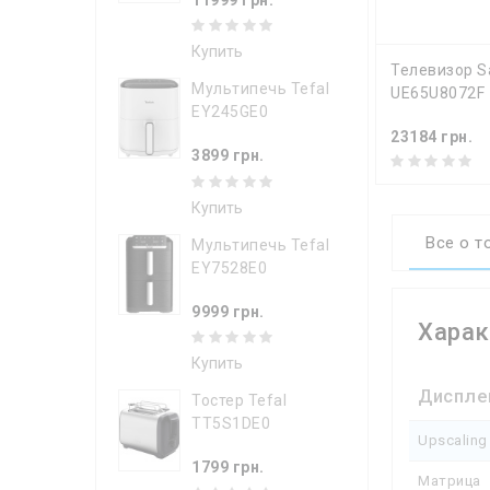
Купить
КУПИТ
Телевизор 
Мультипечь Tefal
UE65U8072F
EY245GE0
23184 грн.
3899 грн.
Купить
Все о т
Мультипечь Tefal
EY7528E0
9999 грн.
Харак
Купить
Диспле
Тостер Tefal
TT5S1DE0
Upscaling
1799 грн.
Матрица