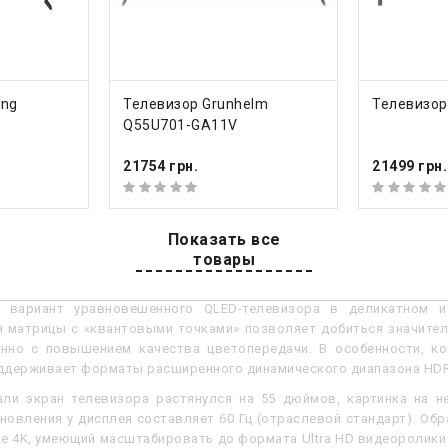
 тюнер
DVB-T2 (эфирное); DVB-C 
15.8 кг
КУПИТЬ
КУП
ung
Телевизор Grunhelm
Телевизор
(ШхВхГ)
1232x746x224 мм
Q55U701-GA11V
21754 грн.
21499 грн.
еть все характеристики
Показать все
товары
ние
 вариант уравновешенного QLED-телевизора в деликатном и 
я матрицы с «квантовыми точками» позволяет добиться значител
нно с повышением качества цветопередачи. В особенности, ко
ддерживает форматы расширенного динамического диапазона HDR
али экран телевизора растянулся на 55 дюймов, картинка на н
новления у дисплея составляет 60 Гц (отраслевой стандарт). Об
te 4K, умеющий масштабировать до формата Ultra HD видеоролики