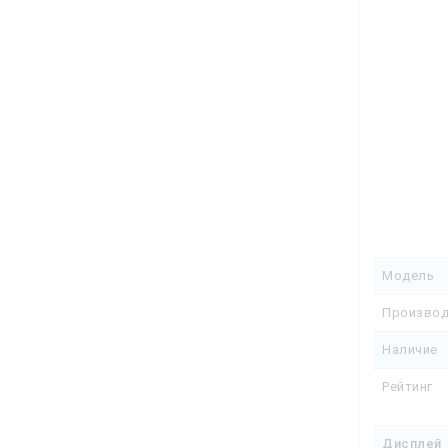
Full HD и 
наше время
— Поддерж
того, чтоб
можно было
производит
видео с др
может испо
Модель
Производ
Наличие
Рейтинг
Дисплей