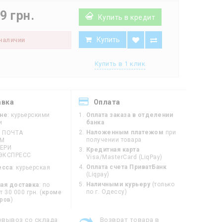
9 грн.
Купить в кредит
Купить
 наличии
Купить в 1 клик
авка
Оплата
ине
: курьерскими
Оплата заказа в отделении
и
банка
Наложенным платежом
при
 ПОЧТА
получении товара
ЙМ
ЕРИ
Кредитная карта
ЭКСПРЕСС
Visa/MasterCard (LiqPay)
Оплата счета ПриватБанк
есса
: курьерская
(Liqpay)
Наличными курьеру
(только
ая доставка
: по
по г. Одессу)
 30 000 грн. (
кроме
оров
)
овывоз со склада
Возврат товара в