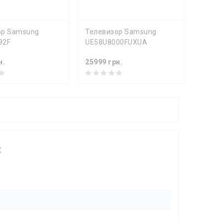
ПИТЬ
КУПИТЬ
ор Samsung
Телевизор Samsung
Теле
92F
UE58U8000FUXUA
QE55
н.
25999 грн.
20664
C