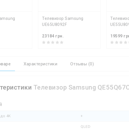
Ь
КУПИТЬ
КУ
Samsung
Телевизор Samsung
Телевиз
UE65U8092F
UE55U80
23184 грн.
19599 гр
оваре
Характеристики
Отзывы (0)
теристики
Телевизор Samsung QE55Q67
й
 до 4K
+
QLED