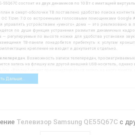
-55Q67C состоит из двух динамиков по 10 Вт с имитацией виртуаль
 план в смарт-оболочке ТВ поставлено удобство поиска контента
ОС Tizen 7.0 со встроенными голосовыми помощниками Google Ass
ся управлять устройствами «умного» дома — это реализовано в 
идётся по душе функция устранения размытия динамичных кадров
а — регулируемые по высоте ножки для удобства установки звуко
азмещения ТВ-панели понадобится прибегнуть к услугам кронш
мплектацию крепление не входит и докупается отдельно.
телепередач.
Возможность записи телепередач, просматриваемых 
ется запись на флешку или другой внешний USB-носитель, однако 
 (см. «Входы») может предусматриваться запись на карту памяти
мкими собственными накопителями. Как бы то ни было, данная фун
ть Дальше...
 сохранить трансляцию — например, чтобы кто-то смог посмотрет
телепрограмму с участием члена семьи. Кроме того, во многих т
ивается также режим Time Shift: если нужно отлучиться от экрана
начнет ее записывать, а по возвращении можно продолжить просм
то в некоторых телевизорах для записи телепередач может потре
лей данная функция не всегда указывается, хотя технически она до
нение
Телевизор Samsung QE55Q67C
с др
.
Поддержка телевизором технологии Miracast. Эта технология поз
 Wi-Fi (как на телевизор, так и с него на портативную электроник
ect) и не требуют наличия дополнительного оборудования, а пропу