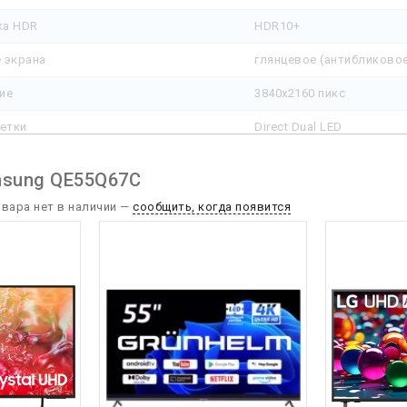
ка HDR
HDR10+
 экрана
глянцевое (антибликово
ие
3840x2160 пикс
ветки
Direct Dual LED
е яркости / контрастности
+
msung QE55Q67C
смены кадров
60 Гц
овара нет в наличии —
сообщить, когда появится
медиа
в картинке
+
инамиков
2 шт
 звука
20 Вт
т
+