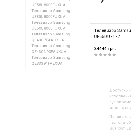
Цифровой
UE58U8000FUXUA
Телевизор Samsung
Общее
UE85U8000FUXUA
Телевизор Samsung
Вес
UE50U8000FUXUA
КУПИТЬ
Телевизор Sams
Телевизор Samsung
Габариты 
UE65DU7172
QE43Q7FAAUXUA
Телевизор Samsung
24444 грн.
QE43QN90FAUXUA
Посмотр
Телевизор Samsung
QE83S91FAEXUA
Описа
Д
оступный
исполнени
одновреме
модель по
По диагон
частота об
Quantum Li