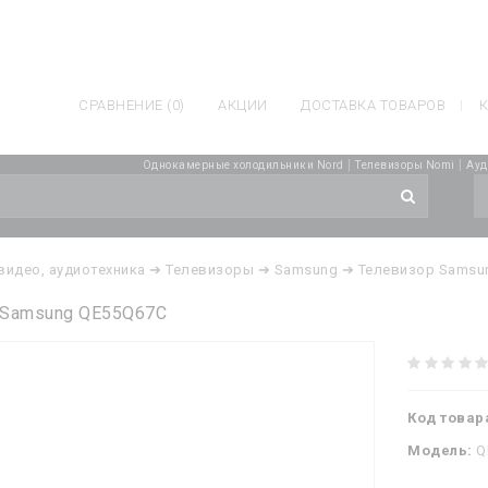
СРАВНЕНИЕ (0)
АКЦИИ
ДОСТАВКА ТОВАРОВ
К
|
|
Однокамерные холодильники Nord
Телевизоры Nomi
Ауд
 видео, аудиотехника
➔ Телевизоры
➔ Samsung
➔ Телевизор Samsu
 Samsung QE55Q67C
Код товар
Модель:
Q