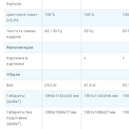
Pantone
Цветовой охват
100 %
100 %
100
DCI-P3
Частота смены
60 / 50 Гц
50 Гц
50 
кадров
Мультимедиа
Картинка в
+
+
картинке
Общее
Вес
29.2 кг
41.3 кг
33.
Габариты
1890x1133x326 мм
1901x1142x366 мм
190
(ШхВхГ)
Габариты без
1890x1084x77 мм
1901x1086x27 мм
190
подставки
(ШхВхГ)