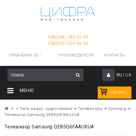
+38(068) 186-52-06
+38(093) 055-06-46
СРАВНЕНИЕ (0)
ПРОИЗВОДИТЕЛИ
КОНТАКТЫ
RU
|
UA
МЕНЮ
0 (0 ГРН.)
≡ Теле, видео, аудиотехника
➔ Телевизоры
➔ Samsung
➔
Телевизор Samsung QE85Q6FAAUXUA
Телевизор Samsung QE85Q6FAAUXUA