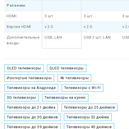
Разъемы
HDMI
3 шт
3 шт
3 ш
Версия HDMI
v 2.0
v 2.0
v 2.
Дополнительные
USB; LAN
USB 2 шт; LAN
USB
входы
OLED телевизоры
QLED телевизоры
Изогнутые телевизоры
4k телевизоры
Телевизоры на Андроиде
Телевизоры с Wi-Fi
3D телевизоры
Телевизоры на кухню
Телевизоры до 21 дюйма
Телевизоры до 25 дюймов
Телевизоры до 30 дюймов
Телевизоры 32 дюйма
Телевизоры до 39 дюймов
Телевизоры 40 дюймов