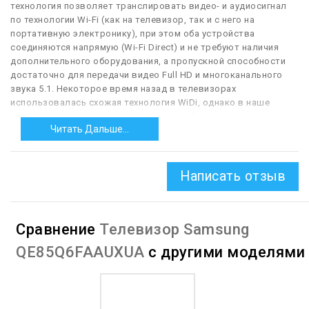
технология позволяет транслировать видео- и аудиосигнал
по технологии Wi-Fi (как на телевизор, так и с него на
портативную электронику), при этом оба устройства
соединяются напрямую (Wi-Fi Direct) и не требуют наличия
дополнительного оборудования, а пропускной способности
достаточно для передачи видео Full HD и многоканального
звука 5.1. Некоторое время назад в телевизорах
использовалась схожая технология WiDi, однако в наше
время она почти вытеснена с рынка, и большинство
Читать Дальше...
производителей используют именно Miracast.
— AirPlay.
Поддержка телевизором технологии AirPlay, обычно
— в версии AirPlay 2. Изначально эта технология была создана
Написать отзыв
для трансляции мультимедийного контента с «яблочных»
гаджетов (iPhone, iPad и т. п.) на внешние устройства, в том
числе телевизоры. При этом она позволяет не просто
воспроизводить подобный контент, но также даёт множество
Сравнение
Телевизор Samsung
дополнительных возможностей — трансляцию
дополнительной информации (название звукового трека,
QE85Q6FAAUXUA
с другими моделями
обложка альбома), управление воспроизведением с пульта
телевизора и т. п. В AirPlay 2, в свою очередь, был добавлен
формат «мультирум» — возможность одновременной
трансляции нескольких сигналов на совместимые