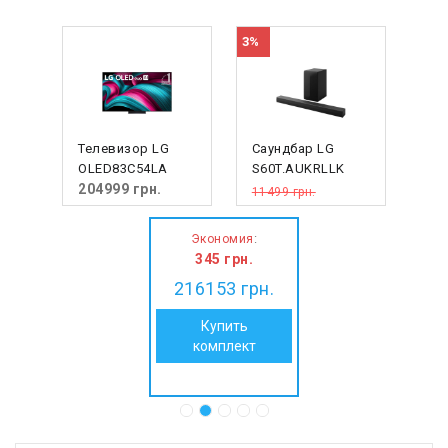
3%
Телевизор LG
Саундбар LG
OLED83C54LA
S60T.AUKRLLK
204999
грн.
11499 грн.
11154
грн.
:
Экономия
345
грн.
216153
грн.
Купить
комплект