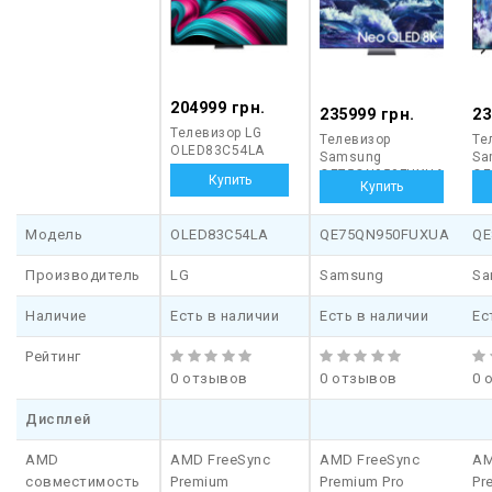
204999 грн.
235999 грн.
23
Телевизор LG
Телевизор
Те
OLED83C54LA
Samsung
Sa
QE75QN950FUXUA
QE
Модель
OLED83C54LA
QE75QN950FUXUA
QE
Производитель
LG
Samsung
Sa
Наличие
Есть в наличии
Есть в наличии
Ес
Рейтинг
0 отзывов
0 отзывов
0 
Дисплей
AMD
AMD FreeSync
AMD FreeSync
AM
совместимость
Premium
Premium Pro
Pr