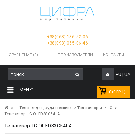
+38(068) 186-52-06
+38(093) 055-06-46
СРАВНЕНИЕ (0)
ПРОИЗВОДИТЕЛИ
КОНТАКТЫ
RU
|
UA
МЕНЮ
0 (0 ГРН.)
≡ Теле, видео, аудиотехника
➔ Телевизоры
➔ LG
➔
Телевизор LG OLED83C54LA
Телевизор LG OLED83C54LA