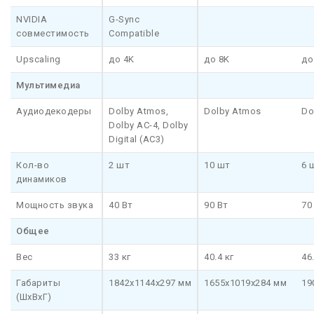
NVIDIA
G-Sync
совместимость
Compatible
Upscaling
до 4K
до 8K
до
Мультимедиа
Аудиодекодеры
Dolby Atmos,
Dolby Atmos
Do
Dolby AC-4, Dolby
Digital (AC3)
Кол-во
2 шт
10 шт
6 
динамиков
Мощность звука
40 Вт
90 Вт
70
Общее
Вес
33 кг
40.4 кг
46
Габариты
1842x1144x297 мм
1655x1019x284 мм
19
(ШхВхГ)