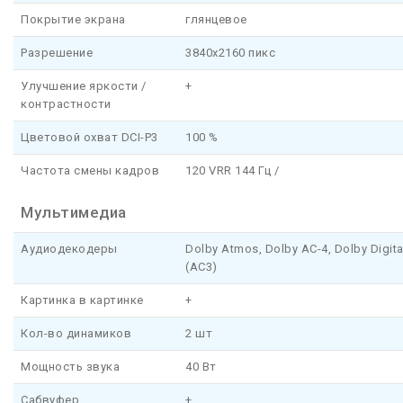
Покрытие экрана
глянцевое
Разрешение
3840x2160 пикс
Улучшение яркости /
+
контрастности
Цветовой охват DCI-P3
100 %
Частота смены кадров
120 VRR 144 Гц /
Мультимедиа
Аудиодекодеры
Dolby Atmos, Dolby AC-4, Dolby Digita
(AC3)
Картинка в картинке
+
Кол-во динамиков
2 шт
Мощность звука
40 Вт
Сабвуфер
+