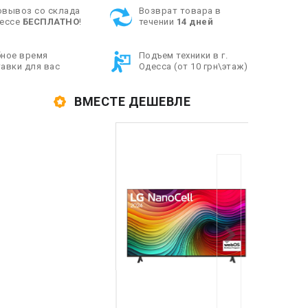
овывоз со склада
Возврат товара в
дессе
БЕСПЛАТНО
!
течении
14 дней
бное время
Подъем техники в г.
авки для вас
Одесса (от 10 грн\этаж)
ВМЕС
Экономия
:
900
грн.
=
49798
грн.
Купить комплект