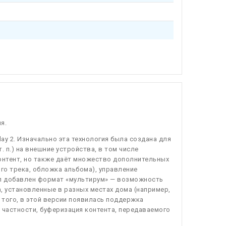
я.
lay 2. Изначально эта технология была создана для
. п.) на внешние устройства, в том числе
онтент, но также даёт множество дополнительных
о трека, обложка альбома), управление
 был добавлен формат «мультирум» — возможность
 установленные в разных местах дома (например,
 того, в этой версии появилась поддержка
в частности, буферизация контента, передаваемого