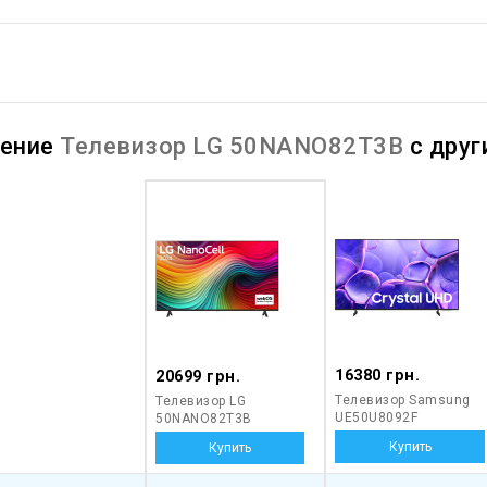
нение
Телевизор LG 50NANO82T3B
с дру
16380 грн.
20699 грн.
Телевизор Samsung
Телевизор LG
UE50U8092F
50NANO82T3B