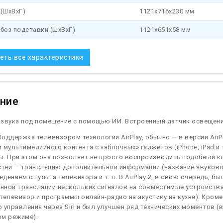
(ШхВхГ)
1121x716x230 мм
без подставки (ШхВхГ)
1121x651x58 мм
еть все характеристики
ние
 звука под помещение с помощью ИИ. Встроенный датчик освещени
оддержка телевизором технологии AirPlay, обычно — в версии AirP
 мультимедийного контента с «яблочных» гаджетов (iPhone, iPad и т
. При этом она позволяет не просто воспроизводить подобный к
тей — трансляцию дополнительной информации (название звуковог
дением с пульта телевизора и т. п. В AirPlay 2, в свою очередь,
ной трансляции нескольких сигналов на совместимые устройства,
телевизор и программы онлайн-радио на акустику на кухне). Кроме
 управления через Siri и был улучшен ряд технических моментов (
ом режиме).