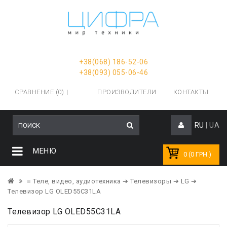
+38(068) 186-52-06
+38(093) 055-06-46
СРАВНЕНИЕ (0)
ПРОИЗВОДИТЕЛИ
КОНТАКТЫ
RU
|
UA
МЕНЮ
0 (0 ГРН.)
≡ Теле, видео, аудиотехника
➔ Телевизоры
➔ LG
➔
Телевизор LG OLED55C31LA
Телевизор LG OLED55C31LA