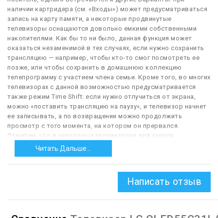
наличии картридера (см. «Входы») может предусматриваться
запись на карту памяти, а некоторые продвинутые
телевизоры оснащаются довольно емкими собственными
накопителями. Как бы то ни было, данная функция может
оказаться незаменимой в тех случаях, если нужно сохранить
трансляцию — например, чтобы кто-то смог посмотреть ее
позже, или чтобы сохранить в домашнюю коллекцию
телепрограмму с участием члена семьи. Кроме того, во многих
телевизорах с данной возможностью предусматривается
также режим Time Shift: если нужно отлучиться от экрана,
можно «поставить трансляцию на паузу», и телевизор начнет
ее записывать, а по возвращении можно продолжить
просмотр с того момента, на котором он прервался.
Отметим, что в некоторых телевизорах для записи
телепередач может потребоваться установка
Читать Дальше...
дополнительного ПО; для таких моделей данная функция не
всегда указывается, хотя технически она доступна.
Написать отзыв
— Miracast.
Поддержка телевизором технологии Miracast. Эта
технология позволяет транслировать видео- и аудиосигнал
по технологии Wi-Fi (как на телевизор, так и с него на
портативную электронику), при этом оба устройства