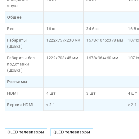
звука
Общее
Вес
16 кг
34.6 кг
16.8 
Габариты
1222x757x230 мм
1678x1045x378 мм
1071
(ШхВхГ)
Габариты без
1222x703x45 мм
1678x964x60 мм
1071
подставки
(ШхВхГ)
Разъемы
HDMI
4 шт
3 шт
4 шт
Версия HDMI
v 2.1
v 2.1
OLED телевизоры
QLED телевизоры