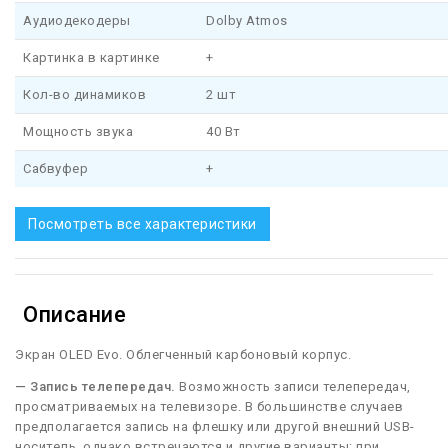
Аудиодекодеры
Dolby Atmos
Картинка в картинке
+
Кол-во динамиков
2 шт
Мощность звука
40 Вт
Сабвуфер
+
Посмотреть все характеристики
Описание
Экран OLED Evo. Облегченный карбоновый корпус.
— Запись телепередач.
Возможность записи телепередач,
просматриваемых на телевизоре. В большинстве случаев
предполагается запись на флешку или другой внешний USB-
носитель, однако встречаются и другие варианты: при