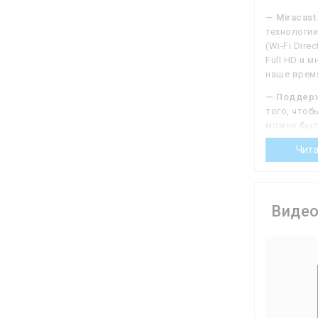
— Miracast
технологии
(Wi-Fi Dir
Full HD и 
наше время
— Поддерж
того, чтоб
можно было
производит
Чита
видео с др
может испо
Виде