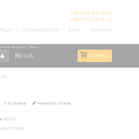
+38(068) 186-52-06
+38(093) 055-06-46
РЕДИТ
ПРОИЗВОДИТЕЛИ
О НАС
КОНТАКТЫ
|
стемы Neoclima
Фены
RU
|
UA
0 (0 ГРН.)
22lb
0 отзывов
Написать отзыв
а:
83007
goled77c22lb