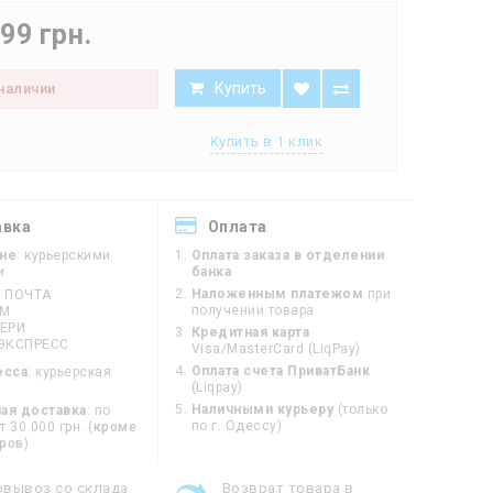
99 грн.
Купить
 наличии
Купить в 1 клик
авка
Оплата
ине
: курьерскими
Оплата заказа в отделении
и
банка
Наложенным платежом
при
 ПОЧТА
получении товара
ЙМ
ЕРИ
Кредитная карта
ЭКСПРЕСС
Visa/MasterCard (LiqPay)
Оплата счета ПриватБанк
есса
: курьерская
(Liqpay)
Наличными курьеру
(только
ая доставка
: по
по г. Одессу)
 30 000 грн. (
кроме
оров
)
овывоз со склада
Возврат товара в