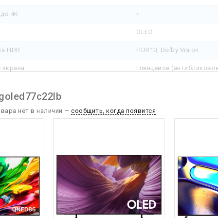
 до 4K
+
OLED
ка HDR
HDR10, Dolby Vision
 экрана
глянцевое (антибликово
ие
3840x2160 пикс
goled77c22lb
е цвета
+
овара нет в наличии —
сообщить, когда появится
е черного
+
смены кадров
120 Гц
медиа
кодеры
Dolby Atmos
в картинке
+