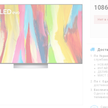
1086
Нет в
Дост
По Укра
службам
НОВАЯ
ИНТА
ДЕЛИВ
МИСТ 
По г. Од
доставка
Бесплатн
Одессе от
телевиз
Cам