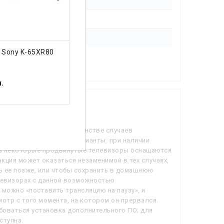
ИТЬ
КУПИТЬ
 Sony K-65XR80
Телевизор Samsung
Тел
QE85LS03FAUXUA
.
109999 грн.
103
на телевизоре. В большинстве случаев
встречаются и другие варианты: при наличии
, а некоторые продвинутые телевизоры оснащаются
кция может оказаться незаменимой в тех случаях,
ь ее позже, или чтобы сохранить в домашнюю
елевизорах с данной возможностью
, можно «поставить трансляцию на паузу», и
отр с того момента, на котором он прервался.
боваться установка дополнительного ПО; для
ступна.