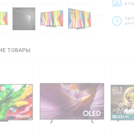
в О
Удо
дост
ИЕ ТОВАРЫ