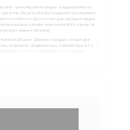
воляет транслировать видео- и аудиосигнал по
у), при этом оба устройства соединяются напрямую
скной способности достаточно для передачи видео
использовалась схожая технология WiDi, однако в
ользуют именно Miracast.
Network Alliance. Данный стандарт создан для
оны, планшеты, медиацентры, компьютеры и т.п. —
 внутри этой сети, независимо от модели и
 через сеть на него можно напрямую транслировать
базе обычной «локалки», для подключения к ней
Fi.