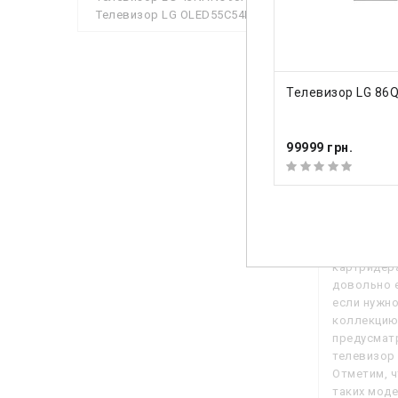
Кол-во д
Телевизор LG OLED55C54LA
Мощность
Сабвуфер
КУПИТЬ
Телевизор LG 86
Посмотр
99999 грн.
Описа
— Запись 
предполага
картридера
довольно е
если нужно
коллекцию 
предусматр
телевизор 
Отметим, ч
таких моде