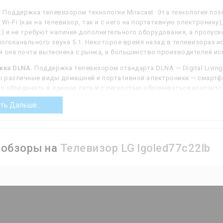
.
Поддержка телевизором технологии Miracast. Эта технология поз
 Wi-Fi (как на телевизор, так и с него на портативную электроник
ect) и не требуют наличия дополнительного оборудования, а пропу
многоканального звука 5.1. Некоторое время назад в телевизорах 
 она почти вытеснена с рынка, и большинство производителей исп
ка DLNA.
Поддержка телевизором стандарта DLNA — Digital Living 
ы различные виды домашней и портативной электроники — смартф
 объединять в единую сеть и с легкостью обмениваться контентом
еля отдельных устройств. В случае телевизора это означает, что
ть Дальше...
угих устройств — к примеру, со смартфона. Сама сеть строится на 
льзоваться как проводной интерфейс LAN, так и беспроводной Wi-
ообзоры на
Телевизор LG lgoled77c22lb