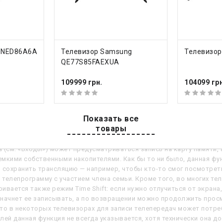
инамиков
2 шт
 звука
40 Вт
+
КУПИТЬ
КУП
QNED86A6A
Телевизор Samsung
Телевизор
QE77S85FAEXUA
еть все характеристики
109999 грн.
104099 грн
ние
Показать все
товары
телепередач.
Возможность записи телепередач, просматриваемых 
ется запись на флешку или другой внешний USB-носитель, однако 
 (см. «Входы») может предусматриваться запись на карту памяти
мкими собственными накопителями. Как бы то ни было, данная фун
 сохранить трансляцию — например, чтобы кто-то смог посмотрет
телепрограмму с участием члена семьи. Кроме того, во многих т
ивается также режим Time Shift: если нужно отлучиться от экрана
начнет ее записывать, а по возвращении можно продолжить просм
то в некоторых телевизорах для записи телепередач может потре
лей данная функция не всегда указывается, хотя технически она до