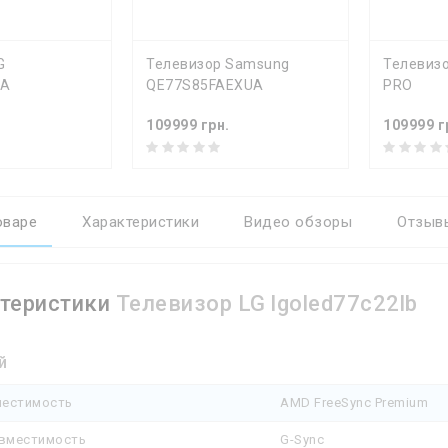
Ь
КУПИТЬ
КУ
G
Телевизор Samsung
Телевизо
6A
QE77S85FAEXUA
PRO
109999 грн.
109999 г
оваре
Характеристики
Видео обзоры
Отзывы
теристики
Телевизор LG lgoled77c22lb
й
естимость
AMD FreeSync Premium
овместимость
G-Sync