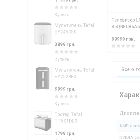
Купить
КУПИТ
Телевизор L
Мультипечь Tefal
86QNED86A
EY245GE0
99999 грн.
3899 грн.
Купить
Все о т
Мультипечь Tefal
EY7528E0
9999 грн.
Харак
Купить
Диспле
Тостер Tefal
TT5S1DE0
AMD совм
1799 грн.
NVIDIA с