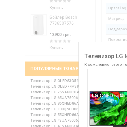
Купить
Upscaling
Бойлер Bosch
Матрица
7736507576
Поддерж
12900 грн.
Покрытие
Купить
Разрешен
Телевизор LG l
Улучшени
К сожалению, этого т
ПОПУЛЯРНЫЕ ТОВАРЫ
Улучшени
Телевизор LG OLED83G54LW
Частота 
Телевизор LG OLED77M39LA
Телевизор LG 75NANO81A6A
Мульти
Телевизор LG 65UA75006LA
Телевизор LG 86QNED86A6A
Аудиоде
Телевизор LG 100QNED86A6
Телевизор LG 55QNED86A6A
Картинка 
Телевизор LG 43UA75006LA
Телевизор LG 43NANO90A6B