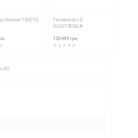
ПИТЬ
КУПИТЬ
р Hisense 100E7Q
Телевизор LG
Теле
OLED77B56LA
OLED
рн.
125999 грн.
10349
 (0)