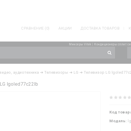
СРАВНЕНИЕ (0)
АКЦИИ
ДОСТАВКА ТОВАРОВ
К
|
Миксеры Vitek
Кондиционеры сплит си
 видео, аудиотехника
➔ Телевизоры
➔ LG
➔ Телевизор LG lgoled77c
LG lgoled77c22lb
Код товар
Модель:
l