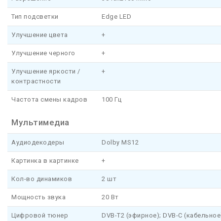
Тип подсветки
Edge LED
Улучшение цвета
+
Улучшение черного
+
Улучшение яркости /
+
контрастности
Частота смены кадров
100 Гц
Мультимедиа
Аудиодекодеры
Dolby MS12
Картинка в картинке
+
Кол-во динамиков
2 шт
Мощность звука
20 Вт
Цифровой тюнер
DVB-T2 (эфирное); DVB-C (кабельное