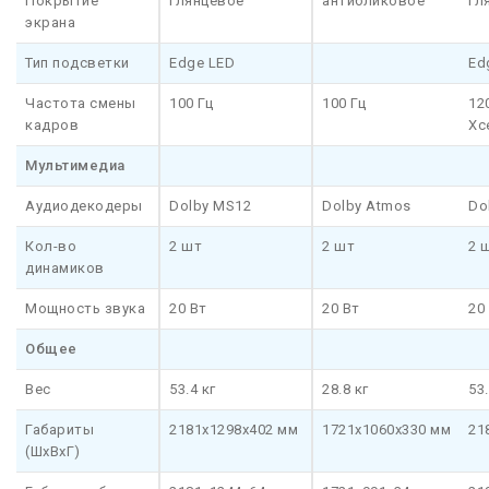
Покрытие
глянцевое
антибликовое
гл
экрана
Тип подсветки
Edge LED
Ed
Частота смены
100 Гц
100 Гц
12
кадров
Xce
Мультимедиа
Аудиодекодеры
Dolby MS12
Dolby Atmos
Do
Кол-во
2 шт
2 шт
2 
динамиков
Мощность звука
20 Вт
20 Вт
20
Общее
Вес
53.4 кг
28.8 кг
53.
Габариты
2181x1298x402 мм
1721x1060x330 мм
21
(ШхВхГ)