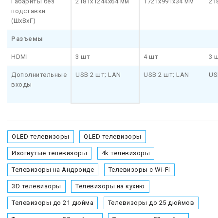
Габариты без
2181x1244x64 мм
1721x991x34 мм
21
подставки
(ШхВхГ)
Разъемы
HDMI
3 шт
4 шт
3 
Дополнительные
USB 2 шт; LAN
USB 2 шт; LAN
US
входы
OLED телевизоры
QLED телевизоры
Изогнутые телевизоры
4k телевизоры
Телевизоры на Андроиде
Телевизоры с Wi-Fi
3D телевизоры
Телевизоры на кухню
Телевизоры до 21 дюйма
Телевизоры до 25 дюймов