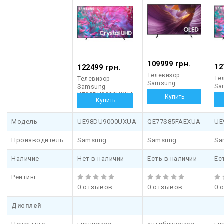
передаваемого в потоковом режиме).
109999 грн.
12
122499 грн.
Телевизор
Те
Телевизор
Samsung
Sa
Samsung
QE77S85FAEXUA
UE
UE98DU9000UXUA
Модель
UE98DU9000UXUA
QE77S85FAEXUA
UE
Производитель
Samsung
Samsung
Sa
Наличие
Нет в наличии
Есть в наличии
Ес
Рейтинг
0 отзывов
0 отзывов
0 
Дисплей