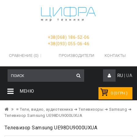
+38(068) 186-52-06
+38(093) 055-06-46
СРАВНЕНИЕ (0)
ПРОИЗВОДИТЕЛИ
КОНТАКТЫ
RU
|
UA
МЕНЮ
0 (0 ГРН.)
≡ Теле, видео, аудиотехника
➔ Телевизоры
➔ Samsung
➔
Телевизор Samsung UE98DU9000UXUA
Телевизор Samsung UE98DU9000UXUA