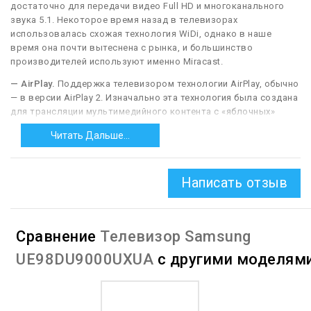
достаточно для передачи видео Full HD и многоканального
звука 5.1. Некоторое время назад в телевизорах
использовалась схожая технология WiDi, однако в наше
время она почти вытеснена с рынка, и большинство
производителей используют именно Miracast.
— AirPlay.
Поддержка телевизором технологии AirPlay, обычно
— в версии AirPlay 2. Изначально эта технология была создана
для трансляции мультимедийного контента с «яблочных»
гаджетов (iPhone, iPad и т. п.) на внешние устройства, в том
Читать Дальше...
числе телевизоры. При этом она позволяет не просто
воспроизводить подобный контент, но также даёт множество
дополнительных возможностей — трансляцию
Написать отзыв
дополнительной информации (название звукового трека,
обложка альбома), управление воспроизведением с пульта
телевизора и т. п. В AirPlay 2, в свою очередь, был добавлен
формат «мультирум» — возможность одновременной
Сравнение
Телевизор Samsung
трансляции нескольких сигналов на совместимые
устройства, установленные в разных местах дома (например,
UE98DU9000UXUA
с другими моделям
фильма на телевизор и программы онлайн-радио на акустику
на кухне). Кроме того, в этой версии появилась поддержка
голосового управления через Siri и был улучшен ряд
технических моментов (в частности, буферизация контента,