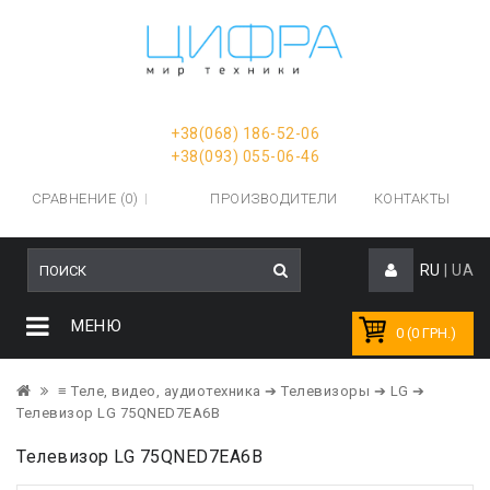
+38(068) 186-52-06
+38(093) 055-06-46
СРАВНЕНИЕ (0)
ПРОИЗВОДИТЕЛИ
КОНТАКТЫ
RU
|
UA
МЕНЮ
0 (0 ГРН.)
≡ Теле, видео, аудиотехника
➔ Телевизоры
➔ LG
➔
Телевизор LG 75QNED7EA6B
Телевизор LG 75QNED7EA6B