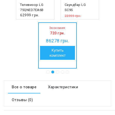
Телевизор LG
Саундбар LG
75QNED7EA6B
SC9S
62999
грн.
23999 грн.
23279
грн.
:
Экономия
720
грн.
86278
грн.
Купить
комплект
Все о товаре
Характеристики
Отзывы (0)