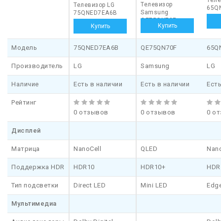
Теле
Телевизор
Телевизор LG
65Q
Samsung
75QNED7EA6B
QE75QN70F
Модель
75QNED7EA6B
QE75QN70F
65Q
Производитель
LG
Samsung
LG
Наличие
Есть в наличии
Есть в наличии
Есть
Рейтинг
0 отзывов
0 отзывов
0 о
Дисплей
Матрица
NanoCell
QLED
Nano
Поддержка HDR
HDR10
HDR10+
HDR
Тип подсветки
Direct LED
Mini LED
Edg
Мультимедиа