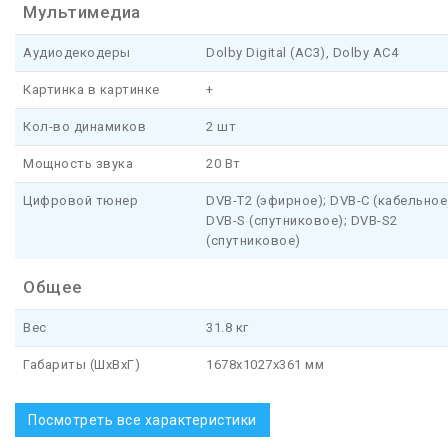
Мультимедиа
Аудиодекодеры
Dolby Digital (AC3), Dolby AC4
Картинка в картинке
+
Кол-во динамиков
2 шт
Мощность звука
20 Вт
Цифровой тюнер
DVB-T2 (эфирное); DVB-C (кабельное
DVB-S (спутниковое); DVB-S2
(спутниковое)
Общее
Вес
31.8 кг
Габариты (ШхВхГ)
1678x1027x361 мм
Посмотреть все характеристики