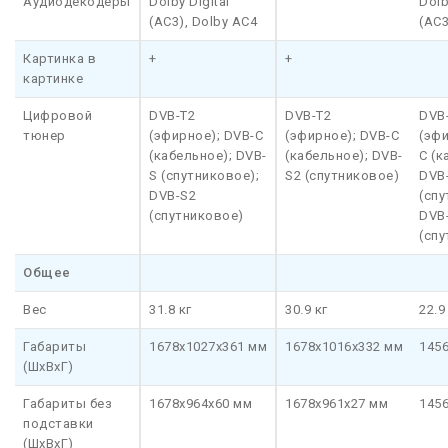
Аудиодекодеры
Dolby Digital
Dolb
(AC3), Dolby AC4
(AC3
Картинка в
+
+
картинке
Цифровой
DVB-T2
DVB-T2
DVB
тюнер
(эфирное); DVB-C
(эфирное); DVB-C
(эфи
(кабельное); DVB-
(кабельное); DVB-
C (к
S (спутниковое);
S2 (спутниковое)
DVB
DVB-S2
(спу
(спутниковое)
DVB
(сп
Общее
Вес
31.8 кг
30.9 кг
22.9
Габариты
1678x1027x361 мм
1678x1016x332 мм
145
(ШхВхГ)
Габариты без
1678x964x60 мм
1678x961x27 мм
145
подставки
(ШхВхГ)