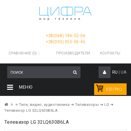
+38(068) 186-52-06
+38(093) 055-06-46
СРАВНЕНИЕ (0)
ПРОИЗВОДИТЕЛИ
КОНТАКТЫ
RU
|
UA
МЕНЮ
0 (0 ГРН.)
≡ Теле, видео, аудиотехника
➔ Телевизоры
➔ LG
➔
Телевизор LG 32LQ630B6LA
Телевизор LG 32LQ630B6LA