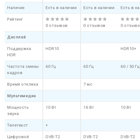
Наличие
Есть в наличии
Есть в наличии
Есть в н
Рейтинг
0 отзывов
0 отзывов
0 отзыв
Дисплей
Поддержка
HDR10
HDR10+
HDR
Частота смены
60 Гц
60 Гц
60 / 50 Гц
кадров
Время отклика
7 мс
Мультимедиа
Мощность
10 Вт
16 Вт
10 Вт
звука
Телетекст
+
Цифровой
DVB-T2
DVB-T2
DVB-T2