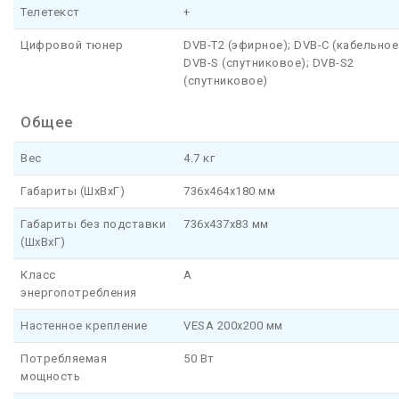
Телетекст
+
Цифровой тюнер
DVB-T2 (эфирное); DVB-C (кабельное
DVB-S (спутниковое); DVB-S2
(спутниковое)
Общее
Вес
4.7 кг
Габариты (ШхВхГ)
736x464x180 мм
Габариты без подставки
736x437x83 мм
(ШхВхГ)
Класс
A
энергопотребления
Настенное крепление
VESA 200х200 мм
Потребляемая
50 Вт
мощность