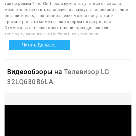
также режим Time Shift: если нужно отлучиться от экрана,
можно «поставить трансляцию на паузу», и телевизор начнет
ее записывать, а по возвращении можно продолжить
просмотр с того момента, на котором он прервался.
Отметим, что в некоторых телевизорах для записи
телепередач может потребоваться установка
дополнительного ПО; для таких моделей данная функция не
Читать Дальше...
всегда указывается, хотя технически она доступна.
— AirPlay.
Поддержка телевизором технологии AirPlay, обычно
— в версии AirPlay 2. Изначально эта технология была создана
для трансляции мультимедийного контента с «яблочных»
Видеообзоры на
Телевизор LG
гаджетов (iPhone, iPad и т. п.) на внешние устройства, в том
числе телевизоры. При этом она позволяет не просто
32LQ630B6LA
воспроизводить подобный контент, но также даёт множество
дополнительных возможностей — трансляцию
дополнительной информации (название звукового трека,
обложка альбома), управление воспроизведением с пульта
телевизора и т. п. В AirPlay 2, в свою очередь, был добавлен
формат «мультирум» — возможность одновременной
трансляции нескольких сигналов на совместимые
устройства, установленные в разных местах дома (например,
фильма на телевизор и программы онлайн-радио на акустику