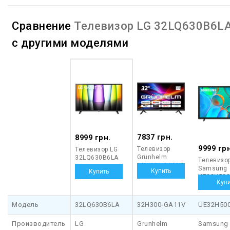
Сравнение
Телевизор LG 32LQ630B6L
с другими моделями
7837 грн.
8999 грн.
9999 грн
Телевизор
Телевизор LG
Grunhelm
32LQ630B6LA
Телевизо
32H300-GA11V
Samsung
UE32H50
Модель
32LQ630B6LA
32H300-GA11V
UE32H50
Производитель
LG
Grunhelm
Samsung