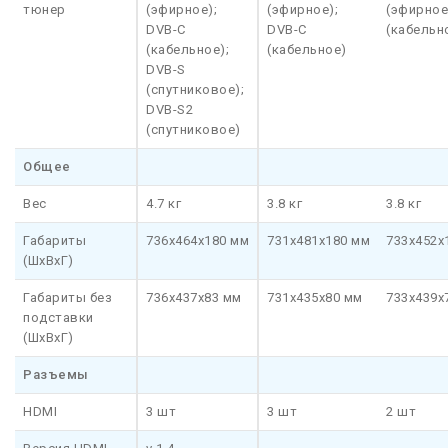
тюнер
(эфирное);
(эфирное);
(эфирное
DVB-C
DVB-C
(кабельн
(кабельное);
(кабельное)
DVB-S
(спутниковое);
DVB-S2
(спутниковое)
Общее
Вес
4.7 кг
3.8 кг
3.8 кг
Габариты
736x464x180 мм
731x481x180 мм
733x452x
(ШхВхГ)
Габариты без
736x437x83 мм
731x435x80 мм
733x439x
подставки
(ШхВхГ)
Разъемы
HDMI
3 шт
3 шт
2 шт