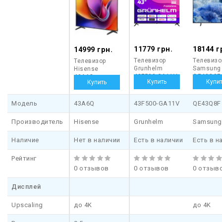
11779 грн.
18144 г
14999 грн.
Телевизор
Телевизо
Телевизор
Grunhelm
Samsung
Hisense
43F500-GA11V
QE43Q8F
43A6Q
Модель
43A6Q
43F500-GA11V
QE43Q8F
Производитель
Hisense
Grunhelm
Samsung
Наличие
Нет в наличии
Есть в наличии
Есть в н
Рейтинг
0 отзывов
0 отзывов
0 отзыв
Дисплей
Upscaling
до 4K
до 4K