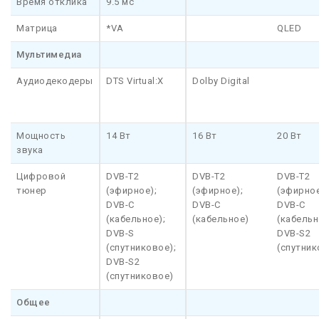
Время отклика
9.5 мс
Матрица
*VA
QLED
Мультимедиа
Аудиодекодеры
DTS Virtual:X
Dolby Digital
Мощность
14 Вт
16 Вт
20 Вт
звука
Цифровой
DVB-T2
DVB-T2
DVB-T2
тюнер
(эфирное);
(эфирное);
(эфирное
DVB-C
DVB-C
DVB-C
(кабельное);
(кабельное)
(кабельн
DVB-S
DVB-S2
(спутниковое);
(спутник
DVB-S2
(спутниковое)
Общее