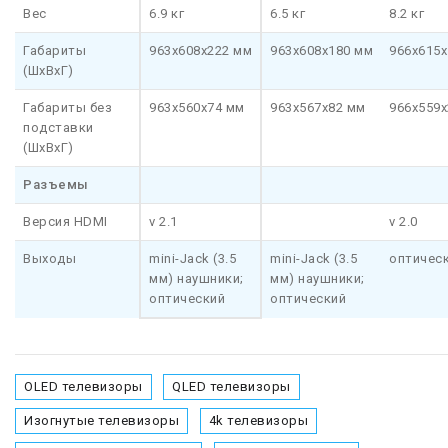
Вес
6.9 кг
6.5 кг
8.2 кг
Габариты
963x608x222 мм
963x608x180 мм
966x615x
(ШхВхГ)
Габариты без
963x560x74 мм
963x567x82 мм
966x559x
подставки
(ШхВхГ)
Разъемы
Версия HDMI
v 2.1
v 2.0
Выходы
mini-Jack (3.5
mini-Jack (3.5
оптичес
мм) наушники;
мм) наушники;
оптический
оптический
OLED телевизоры
QLED телевизоры
Изогнутые телевизоры
4k телевизоры