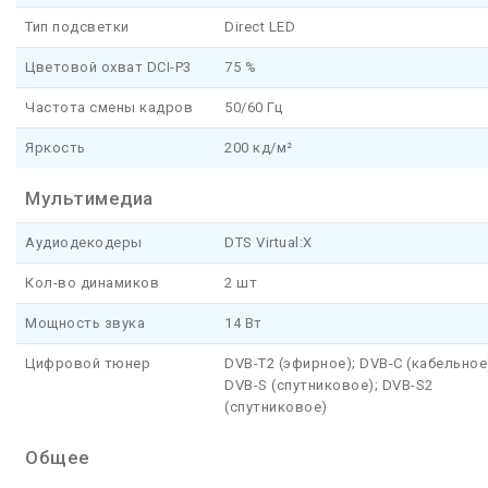
Тип подсветки
Direct LED
Цветовой охват DCI-P3
75 %
Частота смены кадров
50/60 Гц
Яркость
200 кд/м²
Мультимедиа
Аудиодекодеры
DTS Virtual:X
Кол-во динамиков
2 шт
Мощность звука
14 Вт
Цифровой тюнер
DVB-T2 (эфирное); DVB-C (кабельное
DVB-S (спутниковое); DVB-S2
(спутниковое)
Общее