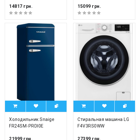
14817 грн.
15099 грн.
Холодильник Snaige
Стиральная машина LG
FR24SM-PRDI0E
F4V3RS0WW
21999 грн.
27399 грн.