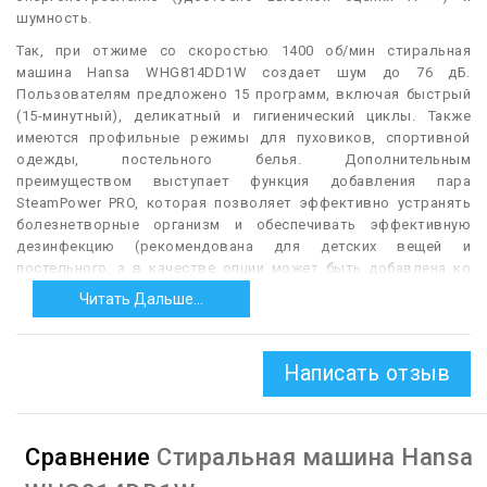
шумность.
Так, при отжиме со скоростью 1400 об/мин стиральная
машина Hansa WHG814DD1W создает шум до 76 дБ.
Пользователям предложено 15 программ, включая быстрый
(15-минутный), деликатный и гигиенический циклы. Также
имеются профильные режимы для пуховиков, спортивной
одежды, постельного белья. Дополнительным
преимуществом выступает функция добавления пара
SteamPower PRO, которая позволяет эффективно устранять
болезнетворные организм и обеспечивать эффективную
дезинфекцию (рекомендована для детских вещей и
постельного, а в качестве опции может быть добавлена ко
многим программам).
Читать Дальше...
Из дополнительных особенностей стоит выделить
каплеобразный барабан с бесшовным исполнением
(WaterDropShaped), наличие сервисной программы
Написать отзыв
самоочистки, антибактериального уплотнителя дверцы.
Отдельно отметим лаконичные органы управления с кнопкой
Auto OneTouch, которая по сути в одно нажатие позволяет
Сравнение
Стиральная машина Hansa
запустить автоматическую стирку, где все рабочие
параметры задает сам прибор.