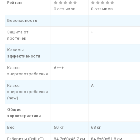
Рейтинг
0 отзывов
0 отзывов
Безопасность
Защита от
+
протечек
Классы
эффективности
Класс
A+++
энергопотребления
Класс
A
энергопотребления
(new)
Общие
характеристики
Вес
60 кг
68 кг
Габариты (ВхШхГ)
84.7x60x45.7 см
84.5х60х51.8 см