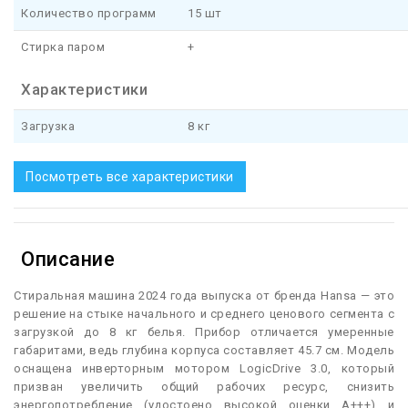
Количество программ
15 шт
Стирка паром
+
Характеристики
Загрузка
8 кг
Посмотреть все характеристики
Описание
С
тиральная машина 2024 года выпуска от бренда Hansa — это
решение на стыке начального и среднего ценового сегмента с
загрузкой до 8 кг белья. Прибор отличается умеренные
габаритами, ведь глубина корпуса составляет 45.7 см. Модель
оснащена инверторным мотором LogicDrive 3.0, который
призван увеличить общий рабочих ресурс, снизить
энергопотребление (удостоено высокой оценки A+++) и