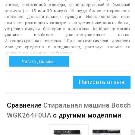
стирки, спортивной одежды, антиаллергенный и быстрый
режимы (за 15 или 30 минут). Но куда более интереснее и
полезнее дополнительные функции. Использование пара
помогает разгладить складки и продезинфицировать белье,
устранив вирусы, бактерии и аллергены. AntiStain помогает
удалить наиболее распространенные пятна.
Интеллектуальная система i-Dos автоматически дозирует
моющее средство и кондиционер, расходуя только то
количество, которое необходимо.
Читать Дальше...
А опция VarioPerfect сокращает потребление электроэнергии
и продолжительность цикла без потери качества стирки.
Помимо этого, Bosch WGK 264F0 UA предлагает кнопку паузы,
позволяющую добавить белье на начальных этапах стирки,
Написать отзыв
таймер окончания стирки и ручные настройки с регулировкой
температуры и скорости отжима (максимум 1400 оборотов в
минуту). А еще это умная стиральная машина с подключением
Сравнение
Стиральная машина Bosch
к смартфону по Wi-Fi.
Мобильное приложение Home Connect обеспечивает
WGK264F0UA
с другими моделями
дистанционное управление техникой и содержит множество
дополнительных программ. Ручное управление
осуществляется с помощью привычной поворотной ручки и