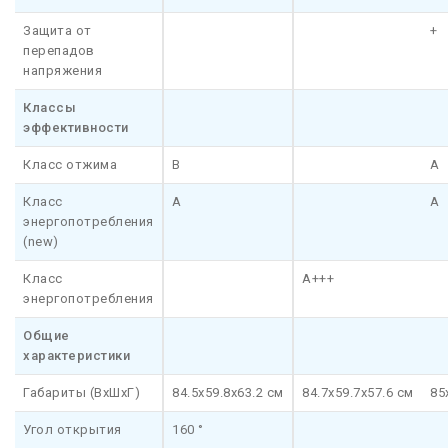
Защита от
+
перепадов
напряжения
Классы
эффективности
Класс отжима
B
A
Класс
A
A
энергопотребления
(new)
Класс
A+++
энергопотребления
Общие
характеристики
Габариты (ВхШхГ)
84.5x59.8x63.2 см
84.7x59.7x57.6 см
85
Угол открытия
160 °