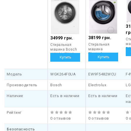
сенсорной панели с LED дисплеем, отображающим выбранные
настройки и время до окончания цикла. При необходимости
панель можно заблокировать (функция защиты от детей),
чтобы предотвратить случайные нажатия.
31
гр
38199 грн.
34999 грн.
Ст
ма
Стиральная
Стиральная
F4
машина
машина Bosch
Electrolux
WGK264F0UA
EW9F5482WCU
Модель
WGK264F0UA
EW9F5482WCU
F4
Производитель
Bosch
Electrolux
LG
Наличие
Есть в наличии
Есть в наличии
Ес
на
Рейтинг
0 отзывов
0 отзывов
0 
Безопасность