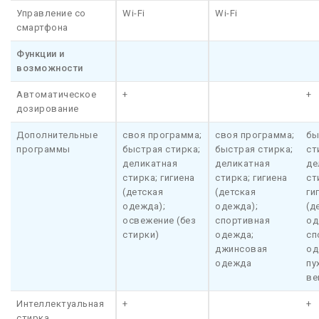
Управление со
Wi-Fi
Wi-Fi
смартфона
Функции и
возможности
Автоматическое
+
+
дозирование
Дополнительные
своя программа;
своя программа;
бы
программы
быстрая стирка;
быстрая стирка;
ст
деликатная
деликатная
де
стирка; гигиена
стирка; гигиена
ст
(детская
(детская
ги
одежда);
одежда);
(д
освежение (без
спортивная
од
стирки)
одежда;
сп
джинсовая
од
одежда
пу
ве
Интеллектуальная
+
+
стирка