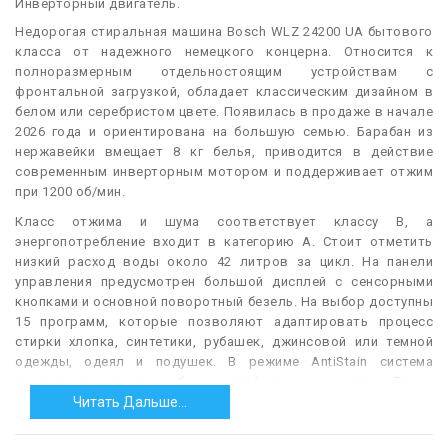
Инверторный двигатель.
Н
едорогая стиральная машина Bosch WLZ 24200 UA бытового
класса от надежного немецкого концерна. Относится к
полноразмерным отдельностоящим устройствам с
фронтальной загрузкой, обладает классическим дизайном в
белом или серебристом цвете. Появилась в продаже в начале
2026 года и ориентирована на большую семью. Барабан из
нержавейки вмещает 8 кг белья, приводится в действие
современным инверторным мотором и поддерживает отжим
при 1200 об/мин.
Класс отжима и шума соответствует классу B, а
энергопотребление входит в категорию A. Стоит отметить
низкий расход воды около 42 литров за цикл. На панели
управления предусмотрен большой дисплей с сенсорными
кнопками и основной поворотный безель. На выбор доступны
15 программ, которые позволяют адаптировать процесс
стирки хлопка, синтетики, рубашек, джинсовой или темной
одежды, одеял и подушек. В режиме AntiStain система
позволяет вывести наиболее устойчивые виды пятен. Также
реализованы несколько шаблонов быстрой стирки.
Читать Дальше...