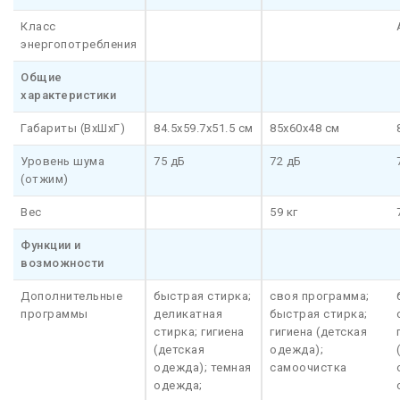
Класс
энергопотребления
Общие
характеристики
Габариты (ВхШхГ)
84.5х59.7х51.5 см
85x60x48 см
Уровень шума
75 дБ
72 дБ
(отжим)
Вес
59 кг
Функции и
возможности
Дополнительные
быстрая стирка;
своя программа;
программы
деликатная
быстрая стирка;
стирка; гигиена
гигиена (детская
(детская
одежда);
одежда); темная
самоочистка
одежда;