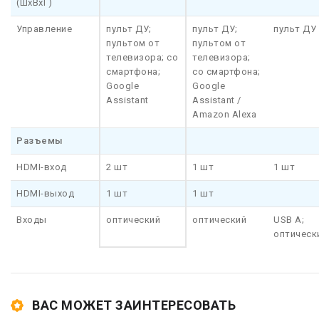
(ШхВхГ)
Управление
пульт ДУ;
пульт ДУ;
пульт ДУ
пультом от
пультом от
телевизора; со
телевизора;
смартфона;
со смартфона;
Google
Google
Assistant
Assistant /
Amazon Alexa
Разъемы
HDMI-вход
2 шт
1 шт
1 шт
HDMI-выход
1 шт
1 шт
Входы
оптический
оптический
USB A;
оптическ
ВАС МОЖЕТ ЗАИНТЕРЕСОВАТЬ