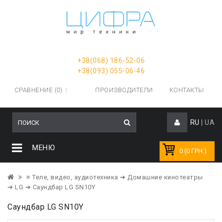
+38(068) 186-52-06
+38(093) 055-06-46
СРАВНЕНИЕ (0)
ПРОИЗВОДИТЕЛИ
КОНТАКТЫ
RU
|
UA
МЕНЮ
0 (0 ГРН.)
≡ Теле, видео, аудиотехника
➔ Домашние кинотеатры
➔ LG
➔ Саундбар LG SN10Y
Саундбар LG SN10Y