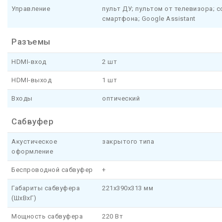
Управление
пульт ДУ; пультом от телевизора; с
смартфона; Google Assistant
Разъемы
HDMI-вход
2 шт
HDMI-выход
1 шт
Входы
оптический
Сабвуфер
Акустическое
закрытого типа
оформление
Беспроводной сабвуфер
+
Габариты сабвуфера
221x390x313 мм
(ШхВхГ)
Мощность сабвуфера
220 Вт