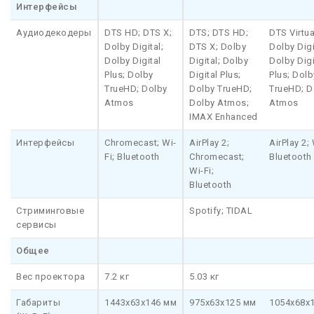
Интерфейсы
Аудиодекодеры
DTS HD; DTS X;
DTS; DTS HD;
DTS Virtua
Dolby Digital;
DTS X; Dolby
Dolby Digi
Dolby Digital
Digital; Dolby
Dolby Digi
Plus; Dolby
Digital Plus;
Plus; Dolb
TrueHD; Dolby
Dolby TrueHD;
TrueHD; D
Atmos
Dolby Atmos;
Atmos
IMAX Enhanced
Интерфейсы
Chromecast; Wi-
AirPlay 2;
AirPlay 2; 
Fi; Bluetooth
Chromecast;
Bluetooth
Wi-Fi;
Bluetooth
Стриминговые
Spotify; TIDAL
сервисы
Общее
Вес проектора
7.2 кг
5.03 кг
Габариты
1443x63x146 мм
975x63x125 мм
1054x68x