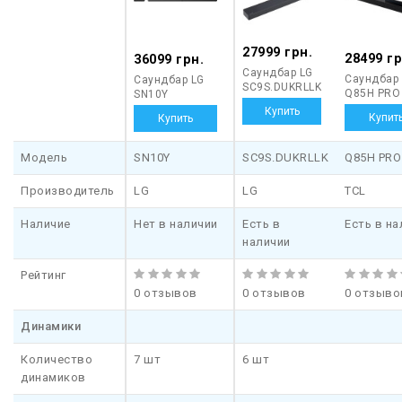
27999 грн.
28499 гр
36099 грн.
Саундбар LG
Саундбар
Саундбар LG
SC9S.DUKRLLK
Q85H PRO
SN10Y
Модель
SN10Y
SC9S.DUKRLLK
Q85H PRO
Производитель
LG
LG
TCL
Наличие
Нет в наличии
Есть в
Есть в на
наличии
Рейтинг
0 отзывов
0 отзывов
0 отзыво
Динамики
Количество
7 шт
6 шт
динамиков