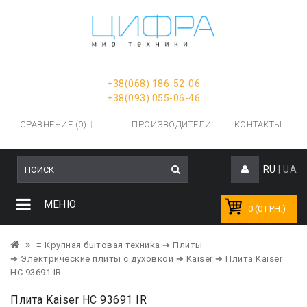
+38(068) 186-52-06
+38(093) 055-06-46
СРАВНЕНИЕ (0)
ПРОИЗВОДИТЕЛИ
КОНТАКТЫ
RU
|
UA
МЕНЮ
0 (0 ГРН.)
≡ Крупная бытовая техника
➔ Плиты
➔ Электрические плиты с духовкой
➔ Kaiser
➔ Плита Kaiser
HC 93691 IR
Плита Kaiser HC 93691 IR