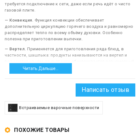
требуется подключение к сети, даже если речь идёт о чисто
газовой плите.
— Конвекция.
Функция конвекции обеспечивает
дополнительную циркуляцию горячего воздуха и равномерно
распределяет тепло по всему объёму духовки. Особенно
полезна при приготовлении выпечки.
— Вертел.
Применяется для приготовления ряда блюд, в
частности, шашлыка: продукты нанизываются на вертел и
вращаются на нём, за счёт чего обеспечивается равномерный
прогрев и запекание. Чаще всего вертел сочетается с грилем
Читать Дальше...
(см. ниже), хотя это и не обязательно. Также это
приспособление может оснащаться приводом от
электромотора для автоматического вращения.
Написать отзыв
— Гриль (электрический или газовый).
В данном случае гриль
— это открытый нагреватель, установленный в камере
Встраиваемые варочные поверхности
духовки и предназначенный для готовки продуктов за счет
теплового излучения; он может использоваться как
самостоятельно, так и в сочетании с другими режимами
духовки. Гриль позволяет эффективно обжаривать
ПОХОЖИЕ ТОВАРЫ
различные продукты: к примеру, с его помощью можно