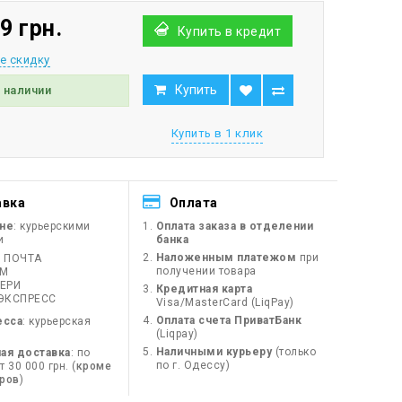
9 грн.
Купить в кредит
е скидку
Купить
в наличии
Купить в 1 клик
авка
Оплата
ине
: курьерскими
Оплата заказа в отделении
и
банка
Наложенным платежом
при
 ПОЧТА
получении товара
ЙМ
ЕРИ
Кредитная карта
ЭКСПРЕСС
Visa/MasterCard (LiqPay)
Оплата счета ПриватБанк
есса
: курьерская
(Liqpay)
Наличными курьеру
(только
ая доставка
: по
по г. Одессу)
 30 000 грн. (
кроме
оров
)