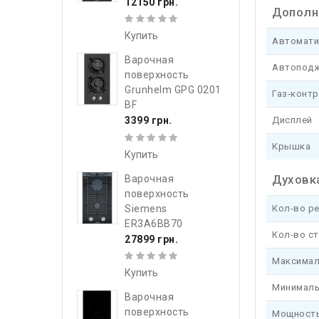
12150 грн.
Дополн
Купить
Автомати
Варочная
Автоподж
поверхность
Grunhelm GPG 0201
Газ-конт
BF
Дисплей
3399 грн.
Крышка
Купить
Духовк
Варочная
поверхность
Siemens
Кол-во р
ER3A6BB70
Кол-во с
27899 грн.
Максимал
Купить
Минималь
Варочная
поверхность
Мощност