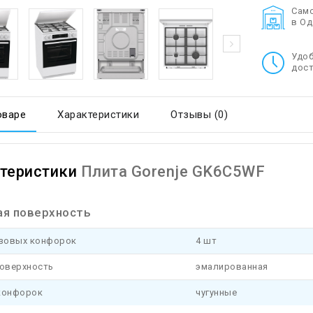
Cам
в О
Удо
дост
оваре
Характеристики
Отзывы (0)
теристики
Плита Gorenje GK6C5WF
ая поверхность
азовых конфорок
4 шт
поверхность
эмалированная
конфорок
чугунные