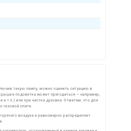
лючив такую лампу, можно оценить ситуацию в
й крышке подсветка может пригодиться — например,
и т.п.) или при чистке духовки. Отметим, что для
о газовой плите.
горячего воздуха и равномерно распределяет
и.
й нагреватель, установленный в камере духовки и