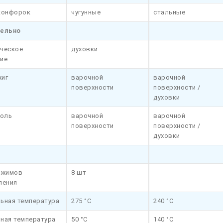
конфорок
чугунные
стальные
тельно
ческое
духовки
ие
иг
варочной
варочной
поверхности
поверхности /
духовки
роль
варочной
варочной
поверхности
поверхности /
духовки
ежимов
8 шт
ления
ьная температура
275 °C
240 °C
ная температура
50 °C
140 °C