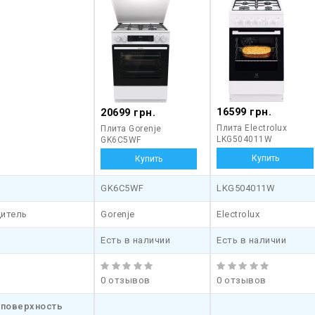
16599 грн.
20699 грн.
Плита Electrolux
Плита Gorenje
LKG504011W
GK6C5WF
GK6C5WF
LKG504011W
итель
Gorenje
Electrolux
Есть в наличии
Есть в наличии
0 отзывов
0 отзывов
 поверхность