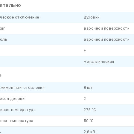
ительно
ческое отключение
духовки
иг
варочной поверхности
роль
варочной поверхности
+
металлическая
а
ежимов приготовления
8 шт
текол дверцы
2
ьная температура
275 °C
ная температура
50 °C
ь
2.8 кВт