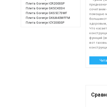
Плита Gorenje ICR2000SP
предназнач
Плита Gorenje GK5C43SH
сочетании 
Плита Gorenje GKS5C73WF
помощью мо
Плита Gorenje GK6A40WFFM
большинств
Плита Gorenje ICY2000SP
здоровым,
Что касает
конструкц
функций (в
вот газовы
конструкци
— Очистка
определённ
Чита
нагретый п
духовку вл
эффективне
духовки от
загрязнени
способом.
Срав