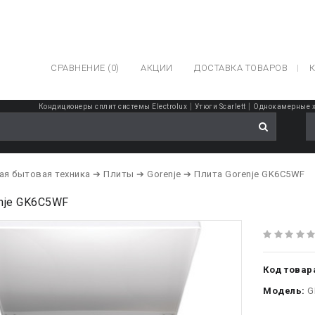
СРАВНЕНИЕ (0)
АКЦИИ
ДОСТАВКА ТОВАРОВ
К
|
|
Кондиционеры сплит системы Electrolux
Утюги Scarlett
Однокамерные хо
ая бытовая техника
➔ Плиты
➔ Gorenje
➔ Плита Gorenje GK6C5WF
nje GK6C5WF
Код товар
Модель:
G