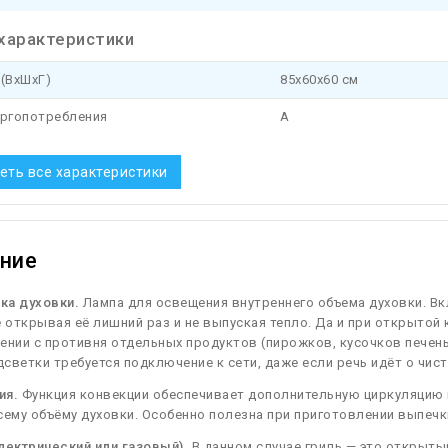
характеристики
(ВхШхГ)
85x60x60 см
ергопотребления
A
еть все характеристики
ние
ка духовки.
Лампа для освещения внутреннего объема духовки. Вк
е открывая её лишний раз и не выпуская тепло. Да и при открыто
ении с противня отдельных продуктов (пирожков, кусочков печенья 
светки требуется подключение к сети, даже если речь идёт о чист
ия.
Функция конвекции обеспечивает дополнительную циркуляцию 
сему объёму духовки. Особенно полезна при приготовлении выпечк
лектрический или газовый).
В данном случае гриль — это открыты