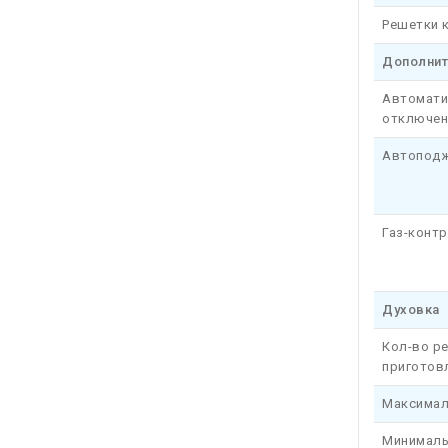
Решетки 
Дополни
Автомати
отключен
Автоподж
Газ-конт
Духовка
Кол-во р
приготов
Максимал
Минималь