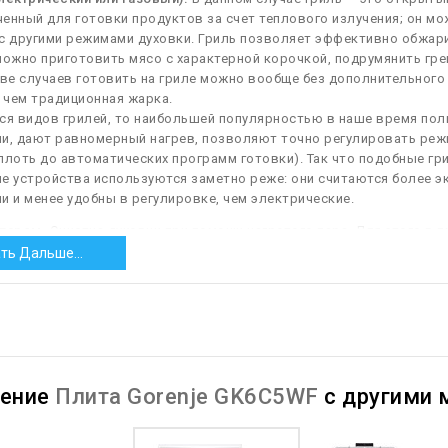
енный для готовки продуктов за счет теплового излучения; он мо
с другими режимами духовки. Гриль позволяет эффективно обжари
жно приготовить мясо с характерной корочкой, подрумянить гренк
е случаев готовить на гриле можно вообще без дополнительного 
 чем традиционная жарка.
ся видов грилей, то наибольшей популярностью в наше время пол
ии, дают равномерный нагрев, позволяют точно регулировать ре
плоть до автоматических программ готовки). Так что подобные гр
е устройства используются заметно реже: они считаются более 
и и менее удобны в регулировке, чем электрические.
 паром.
Очистка духовки при помощи нагретого пара. Для этого в 
ый объём воды, ёмкость ставится в духовку и включается режим оч
ть Дальше...
ар размягчает загрязнения на стенах и частично расщепляет жир
ажной тряпкой. Такой режим требует меньше времени и ресурсов,
й каталитического — пар способен размягчить даже застарелые з
носительно недорого. В то же время нельзя сказать, что данный
ями — не исключено, что после окончания паровой очистки духов
нение
Плита Gorenje GK6C5WF
с другими 