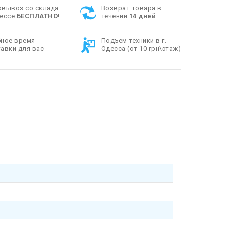
овывоз со склада
Возврат товара в
дессе
БЕСПЛАТНО
!
течении
14 дней
бное время
Подъем техники в г.
авки для вас
Одесса (от 10 грн\этаж)