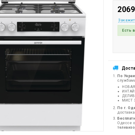
2069
Закажит
Есть 
Дост
По Укра
службам
НОВАЯ
ИНТА
ДЕЛИВ
МИСТ 
По г. Од
доставка
Бесплатн
Одессе от
телевиз