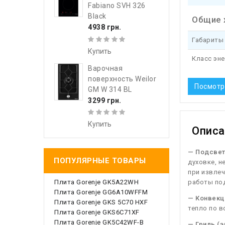
Fabiano SVH 326
Black
Общие 
4938 грн.
Габариты 
Купить
Класс эн
Варочная
поверхность Weilor
Посмотр
GM W 314 BL
3299 грн.
Купить
Описа
— Подсвет
ПОПУЛЯРНЫЕ ТОВАРЫ
духовке, н
при извлеч
работы под
Плита Gorenje GK5A22WH
Плита Gorenje GG6A10WFFM
— Конвекц
Плита Gorenje GKS 5C70 HXF
тепло по в
Плита Gorenje GKS6C71XF
Плита Gorenje GK5C42WF-B
— Гриль (э