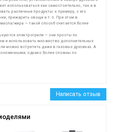
жет использоваться как самостоятельно, так и в
вать различные продукты: к примеру, с его
и, прижарить овощи и т. п. При этом в
масла/жира — такой способ считается более
ьзуются электрогрили — они просты по
жим и использовать множество дополнительных
или можно встретить даже в газовых духовках. А
экономичными, однако более сложны по
противень или другую ёмкость заливается
истки. За счёт нагрева вода испаряется, и
. После окончания программы достаточно протереть
 чем пиролизный, и нередко оказывается
асохшие загрязнения. При этом стоят такие
Написать отзыв
 режим гарантированно справляется с любыми
ку всё равно придётся домывать традиционным
моделями