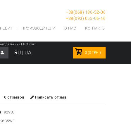
+38(068) 186-52-06
+38(093) 055-06-46
РЕДИТ
ПРОИЗВОДИТЕЛИ
О НАС
КОНТАКТЫ
лодильники Electrolux
RU
|
UA
0 (0 ГРН.)
0 отзывов
Написать отзыв
а:
92983
K6C5WF