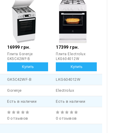
16999 грн.
17399 грн.
Плита Gorenje
Плита Electrolux
GK5C42WF-B
LKG604012W
GK5C42WF-B
LKG604012W
Gorenje
Electrolux
Есть в наличии
Есть в наличии
0 отзывов
0 отзывов