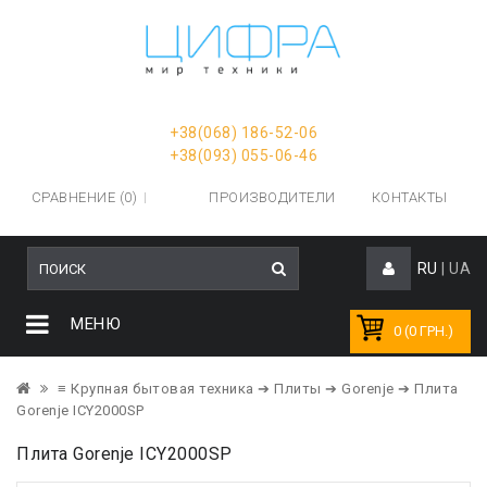
+38(068) 186-52-06
+38(093) 055-06-46
СРАВНЕНИЕ (0)
ПРОИЗВОДИТЕЛИ
КОНТАКТЫ
RU
|
UA
МЕНЮ
0 (0 ГРН.)
≡ Крупная бытовая техника
➔ Плиты
➔ Gorenje
➔ Плита
Gorenje ICY2000SP
Плита Gorenje ICY2000SP