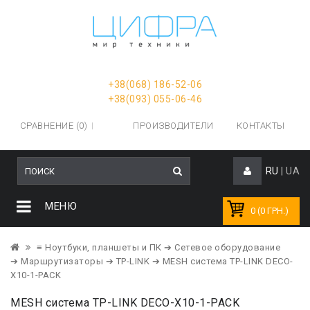
+38(068) 186-52-06
+38(093) 055-06-46
СРАВНЕНИЕ (0)
ПРОИЗВОДИТЕЛИ
КОНТАКТЫ
RU
|
UA
МЕНЮ
0 (0 ГРН.)
≡ Ноутбуки, планшеты и ПК
➔ Сетевое оборудование
➔ Маршрутизаторы
➔ TP-LINK
➔ MESH система TP-LINK DECO-
X10-1-PACK
MESH система TP-LINK DECO-X10-1-PACK