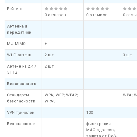
Рейтинг
0 отзывов
0 отзывов
0 отз
Антенна и
передатчик
MU-MIMO
+
Wi-Fi антенн
2 шт
3 шт
Антенн на 2.4 /
2 шт
5 ГГц
Безопасность
Стандарты
WPA; WEP; WPA2;
WPA; W
безопасности
WPA3
VPN туннелей
100
Безопасность
фильтрация
MAC-адресов;
защита от DoS-