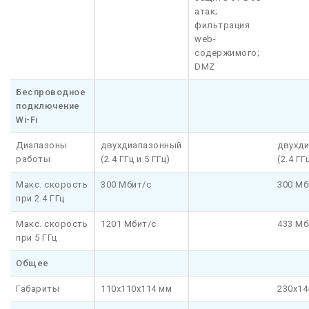
атак;
фильтрация
web-
содержимого;
DMZ
Беспроводное
подключение
Wi-Fi
Диапазоны
двухдиапазонный
двухд
работы
(2.4 ГГц и 5 ГГц)
(2.4 ГГ
Макс. скорость
300 Мбит/с
300 Мб
при 2.4 ГГц
Макс. скорость
1201 Мбит/с
433 Мб
при 5 ГГц
Общее
Габариты
110x110x114 мм
230x14