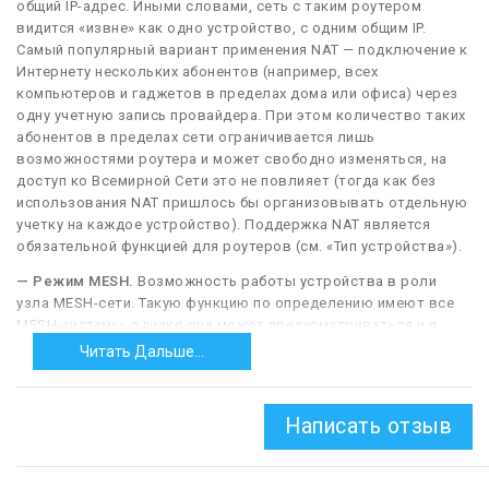
общий IP-адрес. Иными словами, сеть с таким роутером
видится «извне» как одно устройство, с одним общим IP.
Самый популярный вариант применения NAT — подключение к
Интернету нескольких абонентов (например, всех
компьютеров и гаджетов в пределах дома или офиса) через
одну учетную запись провайдера. При этом количество таких
абонентов в пределах сети ограничивается лишь
возможностями роутера и может свободно изменяться, на
доступ ко Всемирной Сети это не повлияет (тогда как без
использования NAT пришлось бы организовывать отдельную
учетку на каждое устройство). Поддержка NAT является
обязательной функцией для роутеров (см. «Тип устройства»).
— Режим MESH.
Возможность работы устройства в роли
узла MESH-сети. Такую функцию по определению имеют все
MESH-системы, однако она может предусматриваться и в
других видах оборудования. Подробное описание сетей этого
Читать Дальше...
типа приведено в п. «Тип устройства — MESH-система». Здесь
же вкратце опишем их особенности и отличие этого режима
от режима репитера (см. выше), который имеет во многом
Написать отзыв
схожее назначение.
Технология MESH позволяет создать единую беспроводную
сеть при помощи множества отдельных узлов (точек