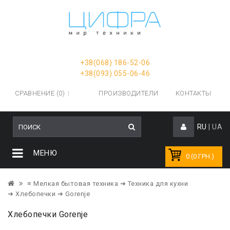
+38(068) 186-52-06
+38(093) 055-06-46
СРАВНЕНИЕ (0)
ПРОИЗВОДИТЕЛИ
КОНТАКТЫ
RU
|
UA
МЕНЮ
0 (0 ГРН.)
≡ Мелкая бытовая техника
➔ Техника для кухни
➔ Хлебопечки
➔ Gorenje
Хлебопечки Gorenje